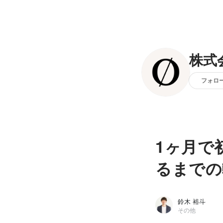
株式会
フォロ
1ヶ月で
るまでの
鈴木 裕斗
その他