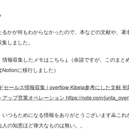
る
たるかが何もわからなかったので、本などの文献や、著名な方
を収集しました。
、情報収集したメモはこちら↓（余談ですが、このまと
Notionに移行しました）
イドセールス情報収集 | overflow Kibela参考にした文
業オペレーション https://note.com/junta_overflow
、いつもためになる情報をありがとうございます🙇これ
先人の知恵ほど偉大なものは無い。。