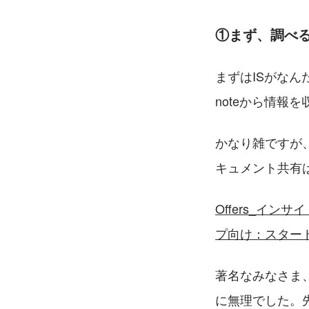
①まず、調べ
まずはISがなん
noteから情報
かなり雑ですが
キュメント共有は
Offers_インサ
プ向け：スタートアップ営
著名なみなさま
に無理でした。