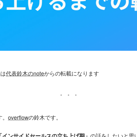
ツは
代表鈴木のnote
からの転載になります
す。
overflow
の鈴木です。
の話をしたいと思
「インサイドセールスの立ち上げ期」