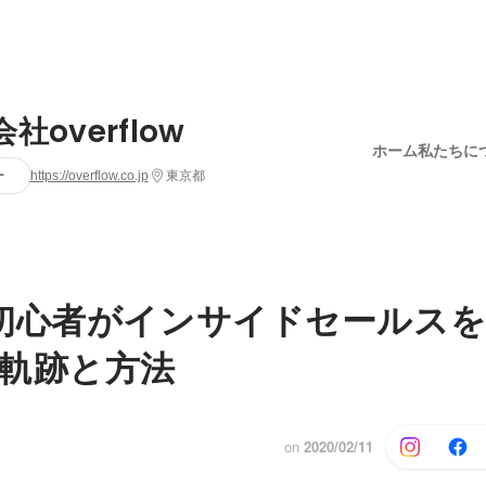
社overflow
ホーム
私たちに
ー
https://overflow.co.jp
東京都
初心者がインサイドセールス
軌跡と方法
on
2020/02/11