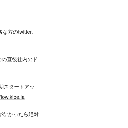
のtwitter、
めの直後社内のド
献 初期スタートアッ
.kibe.la
がなかったら絶対