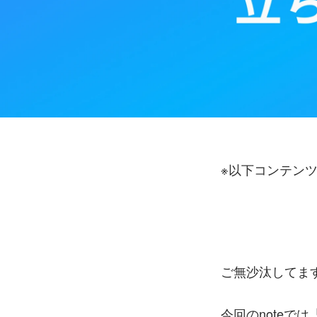
※以下コンテン
ご無沙汰してま
今回のnoteでは