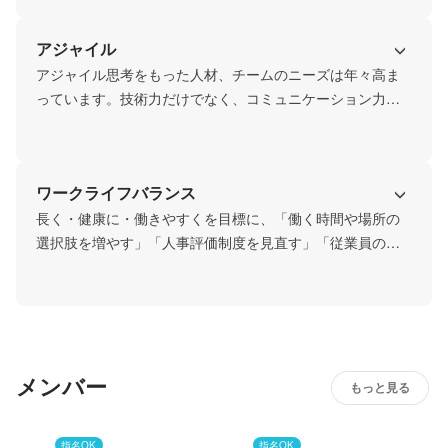
ーしあえる関係も作りやすくなっています。
し、その中で得た力をさらに発揮できる場に身を置けるよ
う、代表・営業・先輩社員が伴走します。
アジャイル
アジャイル思考をもった人材、チームのニーズは年々高ま
っています。技術力だけでなく、コミュニケーション力・
事業理解力・提案力をもって、お客さまにシステムを通じ
て価値を届けることのできる人材の育成に力を入れていま
す。
ワークライフバランス
長く・健康に・働きやすくを目標に、「働く時間や場所の
選択肢を増やす」「人事評価制度を見直す」「従業員の時
間意識を向上させる」など、働くときはしっかり働き休め
るときはしっかり休める組織作りに取り組んでいます。
メンバー
もっと見る
指名OK
指名OK