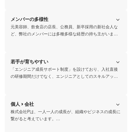
では大事にしています。

学力や記憶力などのIQだけでなく、チームやお客さまと一
メンバーの多様性
緒になって物事を前に進めていける高いEQをもった人材の
育成に力を入れています。
元美容師、飲食店の店長、公務員、新卒採用の新社会人な
ど、弊社のメンバーには多種多様な経歴の持ち主がいま
す。年齢も20代～40代までと幅広く、和気あいあいと談笑
している時間、集中する時間と、メリハリをもって仕事に
打ち込める職場です。

若手が育ちやすい
社交的で明るく熱量の高い人、一見静かだけれどきっちり
自分の仕事を仕上げてくる職人気質な人などタイプは様々
「エンジニア成長サポート制度」を設けており、入社直後
ですが、打ち合わせや社内全体会では、チームや組織を良
の研修期間だけでなく、エンジニアとしてのスキルアップ
くしていくために積極的に意見を出しあっています。
を継続的にフォローしています。

未経験者は最長3ヶ月の入社後研修を基礎から段階的に、経
験者や既存メンバーは時代のニーズに適応していけるよ
個人 > 会社
う、テーマを決めた学習や資格取得に挑戦できる機会を設
けています。

株式会社Pは、一人一人の成長が、組織やビジネスの成長に
メンターと二人三脚になった技術や仕事力の棚卸＆目標設
繋がると考えています。

定、同年代の交流会も実施しており、困ったときにフォロ
将来のキャリアを一緒になって考え、仕事を通じ日々成長