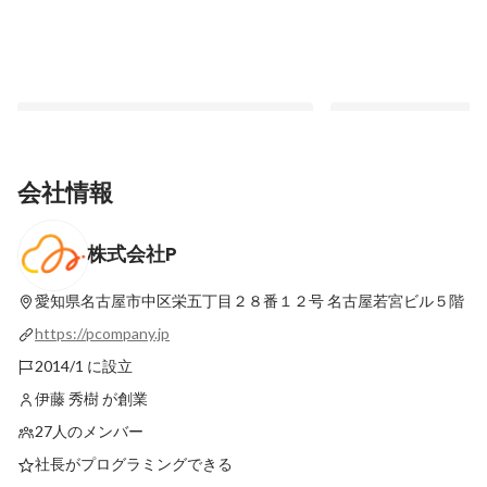
会社情報
株式会社P
メンバー紹介【D.A】
【インターン】AWS
べる！夏季インターン
最新順で表示
愛知県名古屋市中区栄五丁目２８番１２号
名古屋若宮ビル５階
最新順で表示
https://pcompany.jp
2014/1 に設立
伊藤 秀樹 が創業
27人のメンバー
社長がプログラミングできる