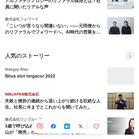
アルファテクノロジーのリファラル採用とは？社
員に聞いたリアルな声
株式会社フォワード
「こいつが言うなら間違いない」——元同僚から
のリファラルでフォワードへ。AI時代の営業を最
前線で作る2人
人気のストーリー
Wakgoy Rian
Situs slot tergacor 2022
NINJAPAN株式会社
失敗と挫折の連続から這い上がり続ける壮絶な人
生。社長に今までとこれからを聞いてみた。
株式会社ワンプルーフ
3歳で呼び込み、18歳でEC開設。女性経営者・平
山が「商売」の最前線で戦い続ける理由。