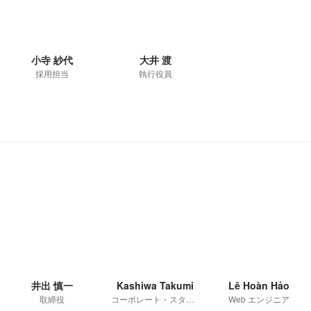
小寺 紗代
大井 渡
採用担当
執行役員
井出 慎一
Kashiwa Takumi
Lê Hoàn Hảo
取締役
コーポレート・スタッフ
Web エンジニア