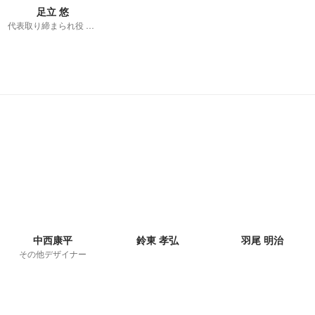
足立 悠
代表取り締まられ役 窓際社長
中西康平
鈴東 孝弘
羽尾 明治
その他デザイナー