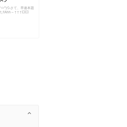
*́)💦さて、早速本題
Ahh～↑↑↑💥💥