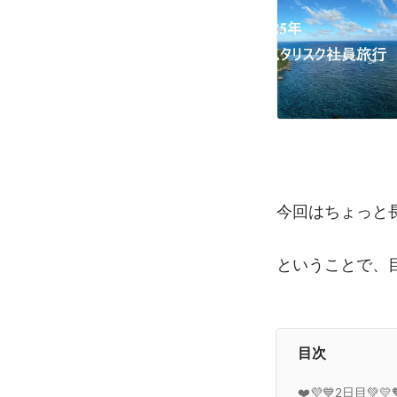
今回はちょっと長
ということで、目
目次
❤️💜💙2日目💚💛