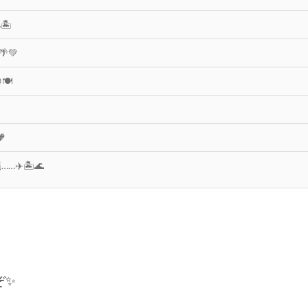
️
💚
️

✈️🏝️🌊
✨️