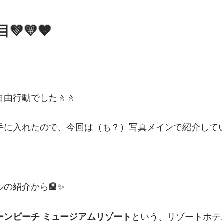
目💚💛🧡
由行動でした🚶🚶
手に入れたので、今回は（も？）写真メインで紹介してい
の紹介から🏨✨️
という、リゾートホテ
ーンビーチ ミュージアムリゾート