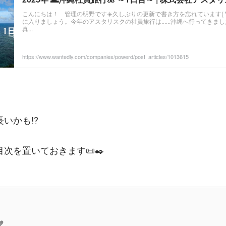
こんにちは！ 管理の明野です☀️久しぶりの更新で書き方を忘れています( *̀ㅁ
に入りましょう。今年のアスタリスクの社員旅行は......沖縄へ行ってきました‼️
真...
https://www.wantedly.com/companies/powerd/post_articles/1013615
いかも⁉️
次を置いておきます📜✒️
