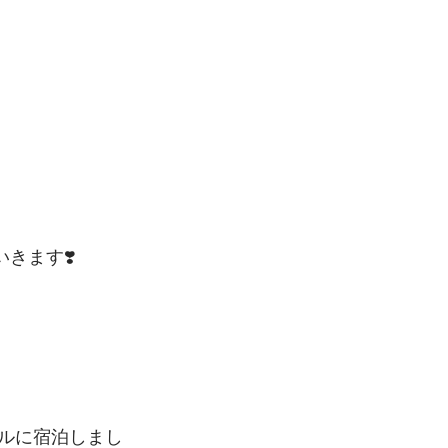
きます❣️
ルに宿泊しまし