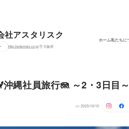
会社アスタリスク
ホーム
私たちに
ー
http://asterisks.co.jp
大阪府
 🦀沖縄社員旅行🪼 ～2・3日目
on
2025/10/10