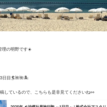
理の明野です☀️
🏄️🌺🌺🏝️
投稿しているので、こちらも是非見てくださいね👀
2025年 🌊沖縄社員旅行🌺 ～1日目～ | 株式会社アスタ