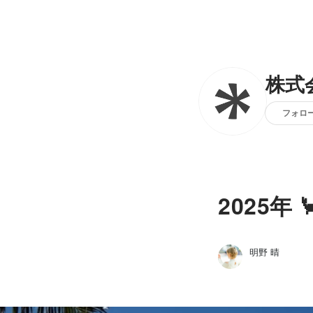
株式
フォロ
2025年
明野 晴