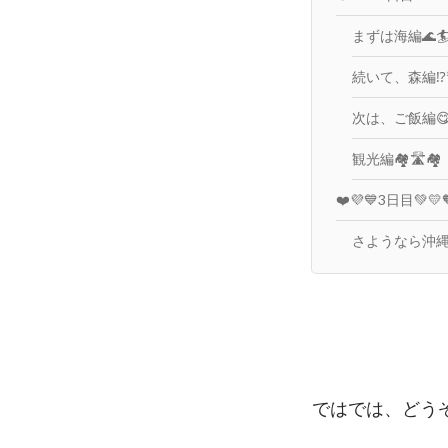
まずは海編🌊🏄️
続いて、森編⁉️
次は、ご飯編😋
観光編🏘️🛣️🏘️
❤️💜💙3日目💚💛
さようなら沖縄……
ではでは、どうぞ