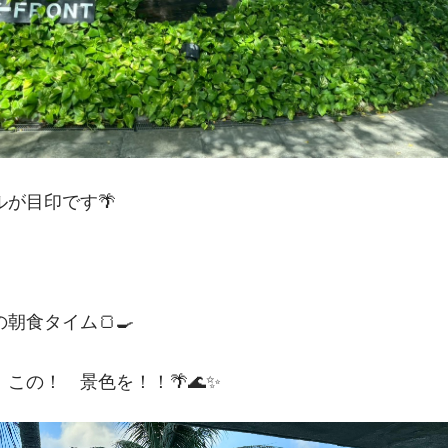
が目印です🌴
朝食タイム🍞🍳
この！　景色を！！🌴🌊✨️