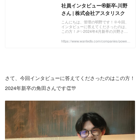
社員インタビュー🏵️新卒-川野
さん | 株式会社アスタリスク
こんにちは、管理の明野です！🌞今回、
インタビューに答えてくださったのは、
この方！🎉✨️2024年4月新卒の川野さん
です👏ちなみに。表紙のお写真は、鈴東
さんのインタビューをリスペクトしたポ
https://www.wantedly.com/companies/power
d/post_articles/902555
ージング...
さて、今回インタビューに答えてくださったのはこの方！
2024年新卒の角田さんです👏🎊