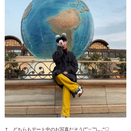
↑　どちらもデート中のお写真だそう(*˘︶˘*).｡.:*♡