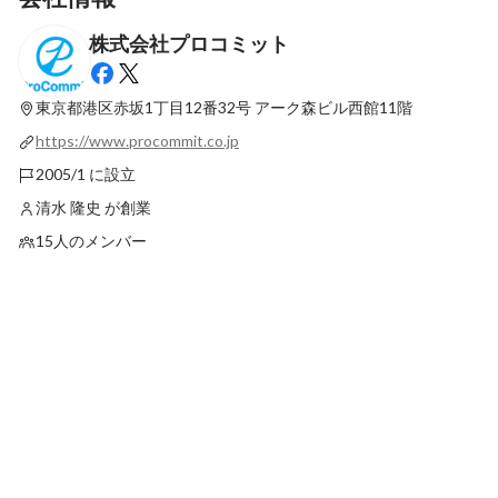
株式会社プロコミット
ベンチャー最大の課題。それは採用。 採用
支援は最高のベンチャー支援である。
東京都港区赤坂1丁目12番32号
アーク森ビル西館11階
最新順で表示
https://www.procommit.co.jp
2005/1 に設立
清水 隆史 が創業
15人のメンバー