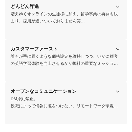
どんどん昇進
増えゆくオンラインの生徒様に加え、留学事業の再開も決
まり、採用が追いついておりません笑

年齢問わず、圧倒的な裁量とそれに基づく報酬や役職を期
待しながら仕事に臨むことができます。
カスタマーファースト
誰もが手に届くような価格設定を維持しつつ、いかに顧客
の英語学習体験を向上させるかが弊社の重要なミッション
です。

この実現のため、部署を越え、顧客・ユーザーのことを第
一にサービス設計・事業推進を行います
オープンなコミュニケーション
DM原則禁止。

役職によって情報に差をつけない。リモートワーク環境で
も社員が活躍する秘訣です。