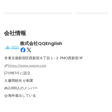
会社情報
株式会社QQEnglish
【営業開発部】「子どもの英語教育の手助
【マーケティング部】
けがしたい」そんな想いをもつ営業開発部
人の人生を変えるきっ
スクールプロジェクトチームのメンバーに
う想いをもつSNS担
東京都新宿区西新宿８丁目１−２
PMO西新宿 9F
最新順で表示
最新順で表示
インタビュー！
https://www.qqeng.com
1987/5 に設立
藤岡頼光 が創業
2,000人のメンバー
海外進出している