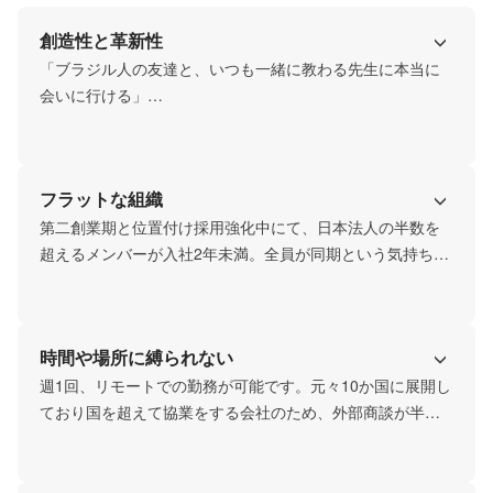
創造性と革新性
「ブラジル人の友達と、いつも一緒に教わる先生に本当に
会いに行ける」

『オンライン英会話』×『セブ島留学のキャンパスを自社で
持つ』×『日本人以外の世界中の生徒へ価値を提供』

フラットな組織
これらを組み合わせたサービスを提供できる最大級の日系
企業です。
第二創業期と位置付け採用強化中にて、日本法人の半数を
超えるメンバーが入社2年未満。全員が同期という気持ち
で、数万を超える生徒様に新しい価値を届けるためお仕事
に励んでおります。

日本法人では2024年10月現在、約50名ほどのメンバーがグ
時間や場所に縛られない
ローバルグループの取締役COO(日本マーケット担当）直下
で業務を遂行しています。必然的に役職や年齢による縦割
週1回、リモートでの勤務が可能です。元々10か国に展開し
り文化もなく、フラットに議論をぶつけ合う組織です。
ており国を超えて協業をする会社のため、外部商談が半日
を占める日に関してはその週のリモート日増加への抵抗も
ありません。