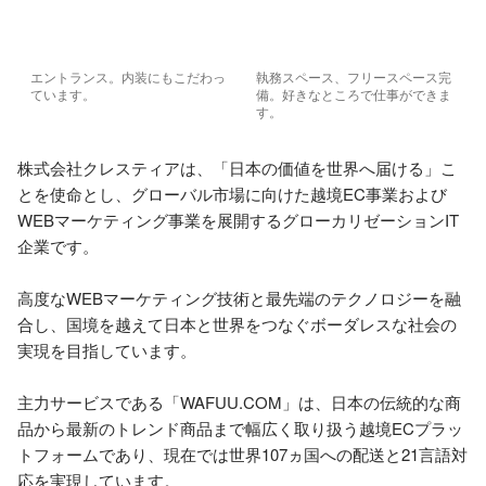
エントランス。内装にもこだわっ
執務スペース、フリースペース完
ています。
備。好きなところで仕事ができま
す。
株式会社クレスティアは、「日本の価値を世界へ届ける」こ
とを使命とし、グローバル市場に向けた越境EC事業および
WEBマーケティング事業を展開するグローカリゼーションIT
企業です。

高度なWEBマーケティング技術と最先端のテクノロジーを融
合し、国境を越えて日本と世界をつなぐボーダレスな社会の
実現を目指しています。

主力サービスである「WAFUU.COM」は、日本の伝統的な商
品から最新のトレンド商品まで幅広く取り扱う越境ECプラッ
トフォームであり、現在では世界107ヵ国への配送と21言語対
応を実現しています。
