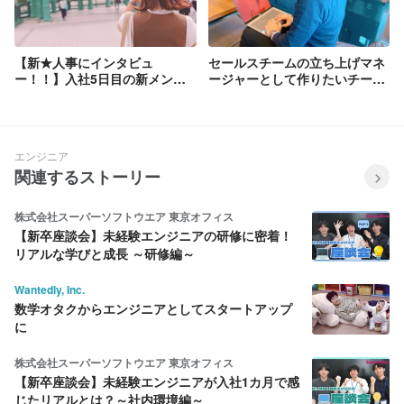
【新★人事にインタビュ
セールスチームの立ち上げマネ
ー！！】入社5日目の新メンバ
ージャーとして作りたいチーム
ーに色々聞いてみたよ！【面接
とは【社員インタビュー#7】
どんな感じだった？働いてみて
どう？】
エンジニア
関連するストーリー
株式会社スーパーソフトウエア 東京オフィス
【新卒座談会】未経験エンジニアの研修に密着！
リアルな学びと成長 ～研修編～
Wantedly, Inc.
数学オタクからエンジニアとしてスタートアップ
に
株式会社スーパーソフトウエア 東京オフィス
【新卒座談会】未経験エンジニアが入社1カ月で感
じたリアルとは？～社内環境編～