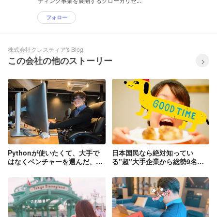
ティング事業を展開するグローカリゼ...
フォロー
株式会社クレスティア's Blog
この会社の他のストーリー
Pythonが使いたくて、大手で
日本国民なら絶対知ってい
はなくベンチャーを選んだ、26
る"超"大手企業から総勢9名の
歳の冬でした。
ベンチャーにジョインしてみて
半年経ちました！！