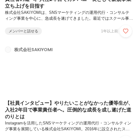
立ち上げを目指す
株式会社SAKIYOMIは、SNSマーケティングの運用代行・コンサルテ
ィング事業を中心に、急成長を遂げてきました。最近ではスクール事業
の運営など、新規事業への挑戦も積極的に行っています。今回は2022
年に正社員として新卒入社した友井さんにインタビュー。一度はメガベ
メンバーと話せる
1年以上前
ンチャーへの就職を考えていましたが、内定を辞退し、SAKIYOMIへ入
社しています。入社から現在のポジションにたどり着くまでの歩みにつ
いて、詳しく聞きました。友井 ちなみ / 営業責任者学生時代より、長
株式会社SAKIYOMI
期インターン生として株式会社SAKIYOMIに参加。業務委託としてイン
サイドセールスに携わる。就職活動を経て他社の内定を獲得して...
【社員インタビュー】やりたいことがなかった優等生が、
入社2年目で事業責任者へ。圧倒的な成長を成し遂げた道
のりとは
Instagramを活用したSNSマーケティングの運用代行・コンサルティン
グ事業を展開している株式会社SAKIYOMI。2016年に設立されたスタ
ートアップ企業であり、SNS領域にとどまらず新規事業を次々に立ち