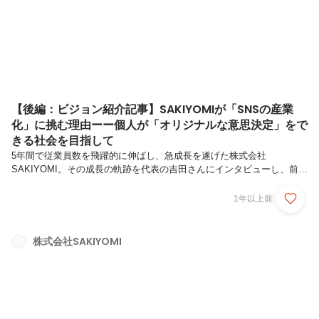
【後編：ビジョン紹介記事】SAKIYOMIが「SNSの産業
化」に挑む理由ーー個人が「オリジナルな意思決定」をで
きる社会を目指して
5年間で従業員数を飛躍的に伸ばし、急成長を遂げた株式会社
SAKIYOMI。その成長の軌跡を代表の吉田さんにインタビューし、前編
として紹介しました。▼前編はこちら後編では、吉田さんが描いている
SAKIYOMIの未来像や、大切にしている価値観、求める人物像について
1年以上前
詳しく聞きました。SNSを産業化し、新しい市場を拓いていきたい
───現在の事業展開と、直近で注力される部分について教えてくださ
い。現在4つあるカンパニーを一部統合し「個人のキャリア開発のため
株式会社SAKIYOMI
のスクール事業」「企業向けSNS運用支援事業」「SNS活用ができる
人材のマッチングSaaS事業」の3カンパニー制を実現します。特に注力
したいのは...