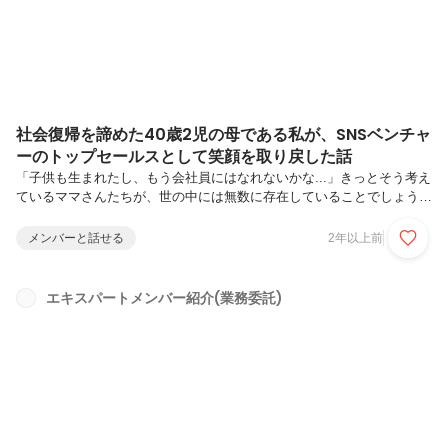
身...
社会復帰を諦めた40歳2児の母である私が、SNSベンチャ
ーのトップセールスとして笑顔を取り戻した話
「子供も生まれたし、もう会社員にはなれないかな...」きっとそう考え
ているママさんたちが、世の中には無数に存在していることでしょう。
それはこれまでの社会や日本の歴史が織りなしてきた"常識"であり、現
代社会においては通用しない概念だと、SAKIYOMIは考えています。今
メンバーと話せる
2年以上前
回インタビューした伍用さんも、SAKIYOMIと出会うまではその常識の
中で生きてきたママの1人でした。しかし今はSAKIYOMIのフルリモー
ト環境の中で働き、2023年にはMVPを受賞するという実績を残してい
エキスパートメンバー紹介(業務委託)
ます。なぜリモート環境でも活躍できるのか。子育てと両立して成果を
残せる理由とは。今回は伍用さんにインタビューをすること...