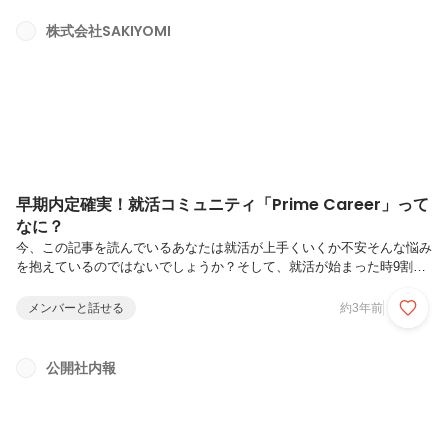
「有り難う」であり、簡単には起きえないこと、すなわち「当たり前で
はないこと」 が発生したときに「ありがとう」と伝えるようなところ
株式会社SAKIYOMI
から始まっていると考えています。すなわち、ありがとうの対義語は
「当たり前」という解釈になりますね。前置きが長くなりました。どう
も、SAKIYOM...
早期内定確実！就活コミュニティ「Prime Career」って
なに？
今、この記事を読んでいるあなたは就活が上手くいくか不安そんな悩み
を抱えているのではないでしょうか？そして、就活が始まった時9割の
学生がこうつぶやきます。「就活はじまったけどESで書けるガクチカ
がない…」「面接で質問された時に自己アピールできるものがない…」
メンバーと話せる
約3年前
こうした学生は自己アピールとは到底言えんばかりの少ない自分の経験
を必死に絞り出して就活に挑み、待っているのは病みそうなほどのお祈
りメールの数々結局自分が本来志望していた企業ではなく”ひっかかっ
公開社内報
た”企業に就職し、自分の学生生活を悔いながら不完全燃焼のまま就活
を終えた学生を多く見てきました。果たしてこういった現状があってい
いのだろうか？誰も...