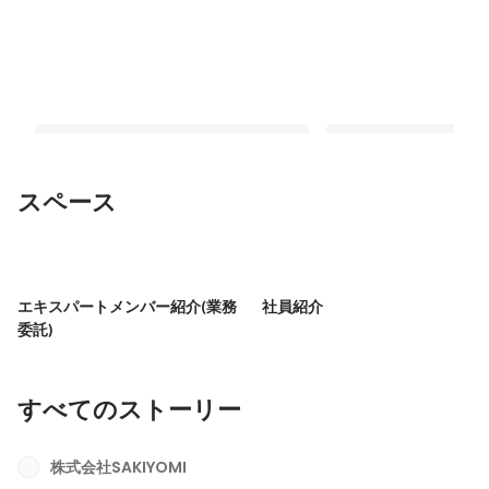
スペース
【前編：SAKIYOMIの歴史】Instagram
【後編：ビジョン紹介
運用代行をベースにSNSマーケティン
SAKIYOMIが「SNS
エキスパートメンバー紹介(業務
社員紹介
グ事業を急拡大。わずか5年で従業員数
理由ーー個人が「オリ
固定された投稿
固定された投稿
委託)
が200倍超に！
定」をできる社会を目
すべてのストーリー
株式会社SAKIYOMI