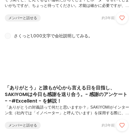
いがちですが、ちょっと待ってください。才能は確かに必要ですが、人
は環境に左右される生き物。才能を生かすも殺すも環境次第。ここに、
SAKIYOMIという環境と出会うことで、才能を最大限に発揮し、無限の
メンバーと話せる
約3年前
成長を続けている営業マンがいます。雑賀峻良(Saika Chikara)｜営業責
任者2016年に関西大学卒業後、新卒で株式会社ビジブルに入社。法人
企業に映像・WEBなどのコンテンツ制作の営業を行い、企画立案、コ
さくっと1,000文字で会社説明してみる。
ンテンツ納品までのプロジェクト管理に従事する。その後2022年3月に
SAKIYOMIへ中途入社。入社7ヶ月目でフィールドセ...
「ありがとう」と誰もが心から言える日を目指し、
SAKIYOMIは今日も感謝を送り合う。- 感謝のアンケート
- -#Excellent - を解説！
「ありがとうの対義語って何だと思いますか？」SAKIYOMIがインター
ン生（社内では「イノベーター」と呼んでいます）を採用する際に、僕
が必ずしている質問です。みなさん、ちょっとだけ考えてみてくださ
い。ごめんなさい？失礼しました？意外にパッと答えられる人って少な
メンバーと話せる
約3年前
いんですよね。僕の思う正解は「当たり前」です。「ありがとう」は