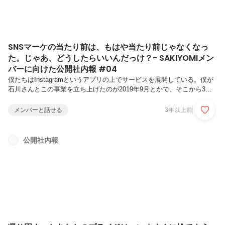
SNSマーケの当たり前は、もはや当たり前じゃなくなっ
た。じゃあ、どうしたらいいんだっけ？- SAKIYOMIメン
バーに向けた公開社内報 #04
僕たちはInstagramというアプリの上でサービスを展開している。僕が
石川さんとこの事業を立ち上げたのが2019年9月とかで、そこから3年
以上も月日が経った。3年もこの事業に携わっていると、当然新しく
SAKIYOMIに入ったメンバーよりも多少はInstagramを活用したビジネ
メンバーと話せる
3年以上前
スには詳しいという自負もあり、そこから感じるInstagramの可能性み
たいなものも、少なからずは見えているはず。そういえば先日、「フォ
ロワー数1万人に到達したけど、思ったよりも収益化できていないか
公開社内報
ら、解約したいんですが…」とクライアントからお声をいただいたマー
ケターがいて、たまたまその人と話をしていたのだが、ど...