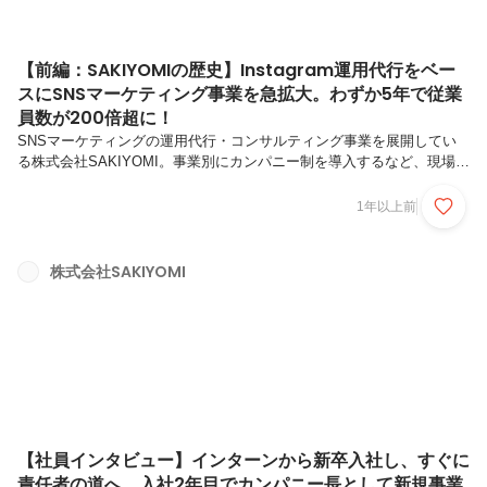
【前編：SAKIYOMIの歴史】Instagram運用代行をベー
スにSNSマーケティング事業を急拡大。わずか5年で従業
員数が200倍超に！
SNSマーケティングの運用代行・コンサルティング事業を展開してい
る株式会社SAKIYOMI。事業別にカンパニー制を導入するなど、現場に
裁量を任せる経営方針を軸に急成長を続けています。今回は代表取締役
の吉田さんに、SAKIYOMIの事業戦略とこれからの展望について聞きま
1年以上前
した。前編・後編の2回に分けてご紹介します。吉田 睦史 / 代表取締役
2014年、大学2回生時に、株式会社SAKIYOMIの前身である株式会社
Radixに長期インターン生として参加。当時から前代表の石川侑輝と多
株式会社SAKIYOMI
くの取り組みをスタート。石川から多大な影響を受け、人生や考え方が
大きく変わり、「まずは自分が志望する会社でチャレンジ...
【社員インタビュー】インターンから新卒入社し、すぐに
責任者の道へ。入社2年目でカンパニー長として新規事業