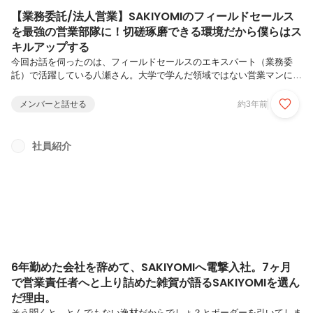
【業務委託/法人営業】SAKIYOMIのフィールドセールス
を最強の営業部隊に！切磋琢磨できる環境だから僕らはス
キルアップする
今回お話を伺ったのは、フィールドセールスのエキスパート（業務委
託）で活躍している八瀬さん。大学で学んだ領域ではない営業マンに挑
戦し、転職や独立、SAKIYOMIの出戻りとさまざまな経験を積んできま
した。現在、フィールドセールスに取り組んでいる八瀬さんですが、
メンバーと話せる
約3年前
SAKIYOMIのサービスで世の中を盛り上げていこうと日々精進していま
す。彼の破天荒と言える過去を振り返りつつ、SAKIYOMIで働く魅力に
ついて伺いました。＜略歴＞・体育教員を目指して体育教員免許を取
社員紹介
得。・教師ではなく、不動産投資会社の営業部に就職。・転職し外資系
金融機関の営業を3年勤めて退職。・個人事業主になり、5社の営業代
行をし...
6年勤めた会社を辞めて、SAKIYOMIへ電撃入社。7ヶ月
で営業責任者へと上り詰めた雑賀が語るSAKIYOMIを選ん
だ理由。
そう聞くと、とんでもない逸材だからでしょ？とボーダーを引いてしま