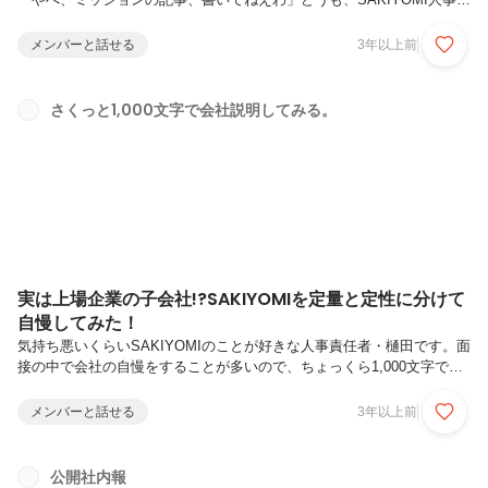
任者の樋田（といだ）です。あれだけ1,000文字で会社のHP作っちゃい
ますとか豪語してたくせに、よくよく考えてみたら会社の根幹にある
メンバーと話せる
3年以上前
「ミッション」について解説した記事を書いていないとは…なんたる不
覚。ということで、SAKIYOMIのミッションについて今から書いていく
んですが、やはりこのミッションなるものも、ぜひこれからSAKIYOMI
さくっと1,000文字で会社説明してみる。
で働きたいと思ってくださっている方がいらっしゃるのであれば、ぜひ
ご一読いただきたいですね。めっちゃ重要ですし、これがあ...
実は上場企業の子会社!?SAKIYOMIを定量と定性に分けて
自慢してみた！
気持ち悪いくらいSAKIYOMIのことが好きな人事責任者・樋田です。面
接の中で会社の自慢をすることが多いので、ちょっくら1,000文字で会
社自慢をしておこうかなと思い、またまた筆を取りました（もうネタが
尽きてきている）「SAKIYOMI？どこだよそれ！」Instagram運用に興
メンバーと話せる
3年以上前
味がない方には本当に知名度がないことを切に痛感する日々ですが、こ
んな小さな会社でもいいところはたくさんあるんだぞ！ということを示
したくて、書いてみました。あ、1,000文字シリーズという狂った企画
公開社内報