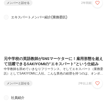
上げてきました。今回はSAKIYOMIで長期の学生インターンを経験した
メンバーと話せる
2年弱前
後に、正社員として入社した岡本さんにインタビュー。一度は大学を休
学して将来について深く悩んだ岡本さんですが、休学中にSAKIYOMIと
出会って以来、成長を続けています。どのような道のりを経て、今のポ
エキスパートメンバー紹介(業務委託)
ジションへとステップアップしたのかについて詳しく聞きました。岡本
彩音 / クリエイティブ責任者、スクール運営事業責...
元中学校の英語教師がSNSマーケターに！雇用形態を超え
て活躍できるSAKIYOMIの”エキスパート”という仕組み
中学教師を辞めていきなりフリーランス、そしてエキスパート（業務委
託）としてSAKIYOMIに入社。こんな異色の経歴を持つのは、オンボー
ディング領域の小泉マリエさん。働き方の多様性が叫ばれる昨今、それ
を体現するかのような小泉さんを通して、SAKIYOMIで働くことのリア
メンバーと話せる
2年以上前
ルをお伝えします。----小泉さんは中学教師をされてからフリーランス
として活動されていたそうですが、どのようなことをされていたんです
か？地方公務員で教師として8年間公立の中学校に務めたんですが、子
社員紹介
どもたちにキャリア教育をしていたときに、ふと、自分自身のキャリア
の展望がないことに気づいたんです。気づいてしまったら最後、自分自