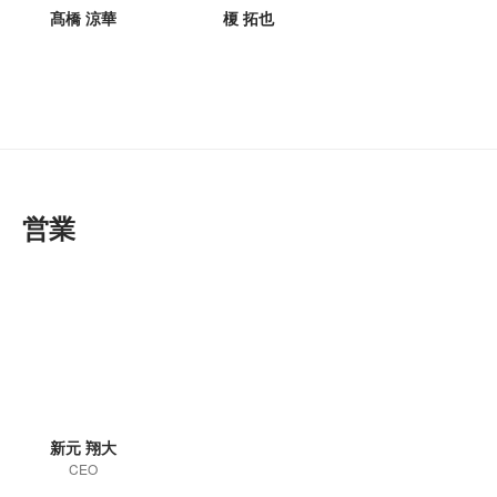
髙橋 涼華
榎 拓也
営業
新元 翔大
CEO