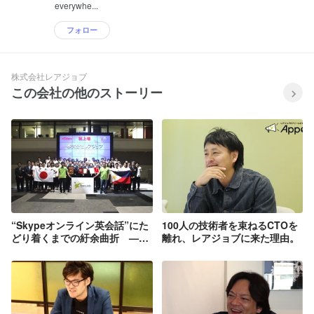
everywhe...
フォロー
株式会社レアジョブ
この会社の他のストーリー
“Skypeオンライン英会話”にた
100人の技術者を束ねるCTOを
どり着くまでの紆余曲折 —レ
離れ、レアジョブに来た理由。
アジョブ社長の起業エピソード