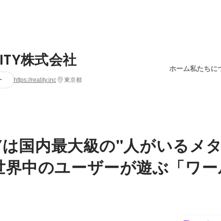
LITY株式会社
ホーム
私たちに
ー
https://reality.inc
東京都
ITYは国内最大級の"人がいるメ
世界中のユーザーが遊ぶ「ワー