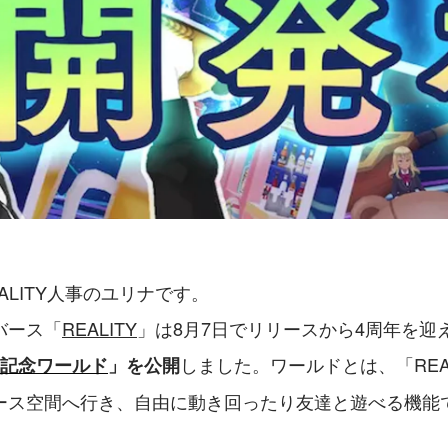
ALITY人事のユリナです。
バース「
REALITY
」は8月7日でリリースから4周年を迎
しました。ワールドとは、「REA
年記念ワールド
」を公開
ース空間へ行き、自由に動き回ったり友達と遊べる機能