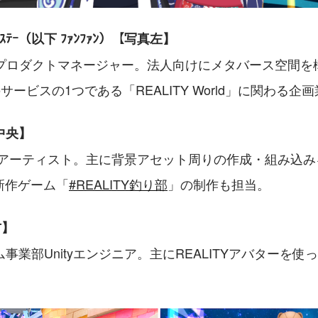
ｽﾃｰｽﾃｰ（以下 ﾌｧﾝﾌｧﾝ）【写真左】
事業部プロダクトマネージャー。法人向けにメタバース空間
サービスの1つである「REALITY World」に関わる企
中央】
Dアーティスト。主に背景アセット周りの作成・組み込み
の新作ゲーム「
#REALITY釣り部
」の制作も担当。
右】
事業部Unityエンジニア。主にREALITYアバターを使