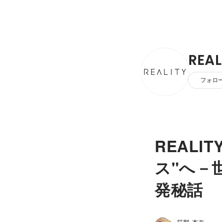
REA
フォロ
REAL
ス"へ－
発秘話