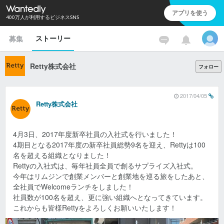
アプリを使う
400万人が利用するビジネスSNS
ストーリー
募集
Retty株式会社
フォロー
2017/04/05
Retty株式会社
4月3日、2017年度新卒社員の入社式を行いました！
4期目となる2017年度の新卒社員総勢9名を迎え、Rettyは100
名を超える組織となりました！
Rettyの入社式は、毎年社員全員で創るサプライズ入社式。
今年はリムジンで創業メンバーと創業地を巡る旅をしたあと、
全社員でWelcomeランチをしました！
社員数が100名を超え、更に強い組織へとなってきています。
これからも皆様Rettyをよろしくお願いいたします！