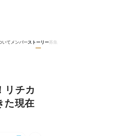
ついて
メンバー
ストーリー
募集
！リチカ
きた現在