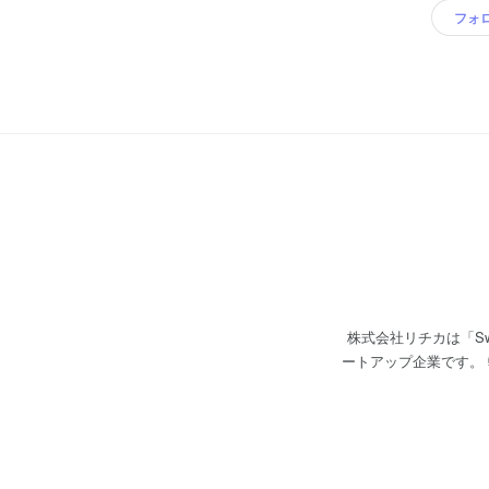
フォ
株式会社リチカは「Switch to The RICH. クリエイティ
ートアップ企業です。 弊社は、AI×クリエイティブを武器に、企業の「マーケティング支援事業」を行っています。 具体的
なソリューションは２つです。 １.AI×テクノロジー開発 ２.コンサルティング <AI×テ
オリティのマーケティ
AI×テクノロジーを開発・提供をしています。 現在、支援
カ クラウドスタジオ」で生成してきました。 <コンサルティ
マーケター」が、企業