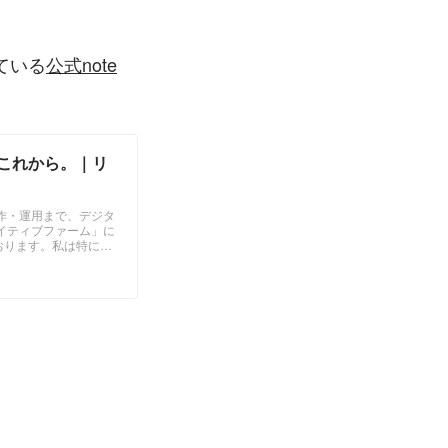
ている
公式note
これから。｜リ
作・運用まで、デジタ
イティブファーム」に
おります。私は特にマ
リチカのストラテジス