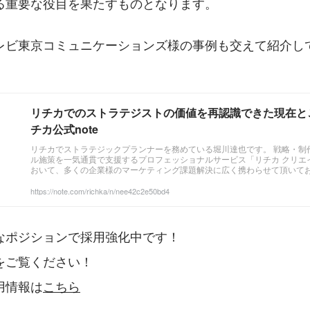
る重要な役目を果たすものとなります。
レビ東京コミュニケーションズ様の事例も交えて紹介し
リチカでのストラテジストの価値を再認識できた現在と
チカ公式note
リチカでストラテジックプランナーを務めている堀川達也です。 戦略・制
ル施策を一気通貫で支援するプロフェッショナルサービス「リチカ クリエ
おいて、多くの企業様のマーケティング課題解決に広く携わらせて頂いて
ーケティング戦略構築のパートを担当をすることが多く、私の経験を元に
トとしての役割についてご紹介したいと思います。
https://note.com/richka/n/nee42c2e50bd4
なポジションで採用強化中です！
をご覧ください！
用情報は
こちら