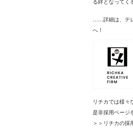
る絆となってく
……詳細は、テ
へ！
リチカでは様々
是非採用ページ
＞＞リチカの採