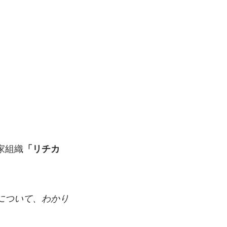
家組織
「リチカ 
について、わかり