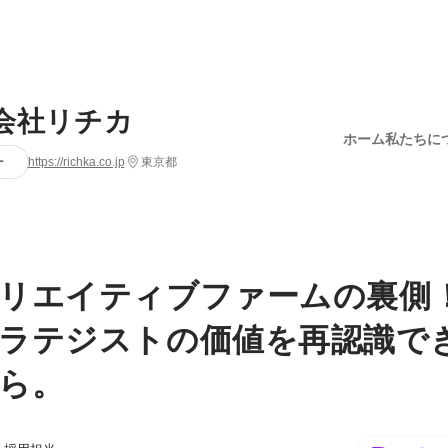
会社リチカ
ホーム
私たちに
ー
https://richka.co.jp
東京都
リエイティブファームの裏側
ラテジストの価値を再認識で
ら。