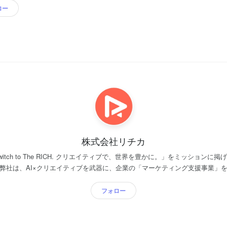
ロー
株式会社リチカ
ブで、世界を豊かに。」をミッションに掲げる、設立12年目のスタ
クノロジー開発とは？> 誰でもプロク
ング動画・静止画が作れる「リチカ クラウドスタジオ」を始め、企業のマー
フォロー
実績は2,000社以上、累計50万本以上のクリエイティブを「リチ
ングとは？> リチカが新しく提唱する専門家「クリエイティブ
のマーケティング・クリエイティブ戦略を立案し、AI×テクノロジーを駆使