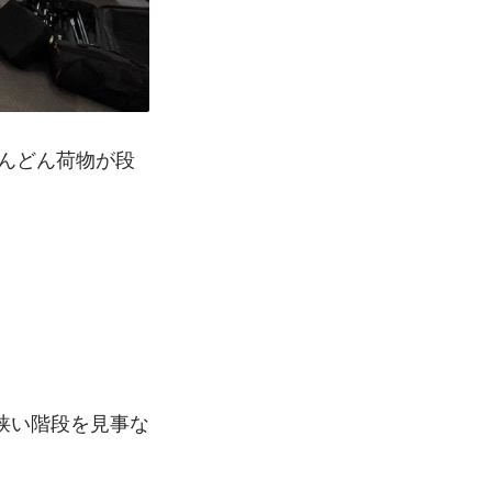
んどん荷物が段
狭い階段を見事な