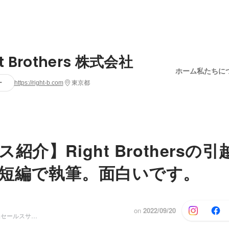
ht Brothers 株式会社
ホーム
私たちに
ー
https://right-b.com
東京都
紹介】Right Brothersの
短編で執筆。面白いです。
on
2022/09/20
マーケティング&セールスサポート