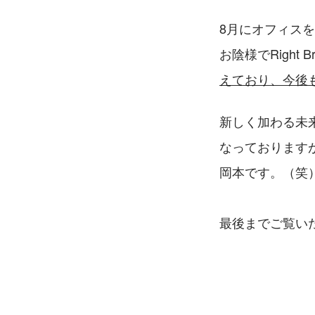
8月にオフィス
お陰様でRight
えており、今後
新しく加わる未
なっております
岡本です。（笑
最後までご覧い