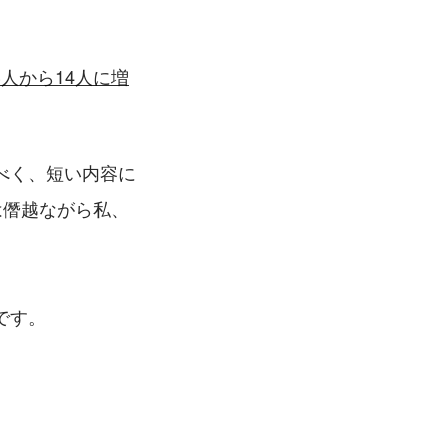
3人から14人に増
べく、短い内容に
は僭越ながら私、
です。