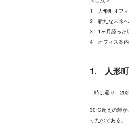
＜目次＞
1　人形町オフ
2　新たな未来へ 
3　1ヶ月経った
4　オフィス案内
1.　人形
– 時は遡り、
20
30℃超えの蝉がま
ったのである。