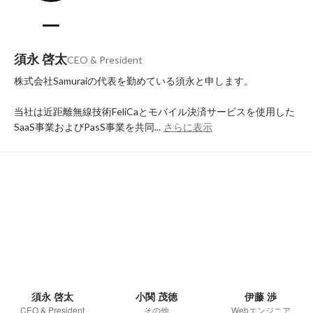
須永 啓太
CEO & President
株式会社Samuraiの代表を勤めている須永と申します。

当社は近距離無線技術FeliCaとモバイル決済サービスを使用した
SaaS事業およびPasS事業を共同...
さらに表示
須永 啓太
小関 茂徳
伊藤 渉
CEO & President
その他
Webエンジニア