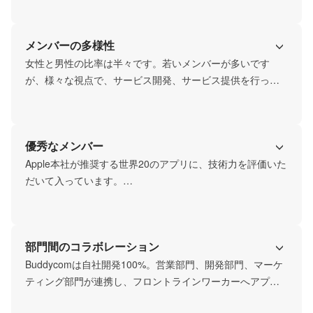
ンワーカーの「耳」を担っている数少ない、ライブコミュ
ニケーションツールです。

メンバーの多様性
生成AIを活用した現場支援や、API連携によるエコシステム
の構築を通じて、さらなる効率化とイノベーションを目指
女性と男性の比率は半々です。若いメンバーが多いです
します。私たちが描く未来は、フロントラインワーカーが
が、様々な視点で、サービス開発、サービス提供を行って
国や言語の壁を越えて、どこにいても瞬時にコミュニケー
います。
ションできる世界です。
優秀なメンバー
Apple本社が推奨する世界20のアプリに、技術力を評価いた
だいて入っています。

「自分の作った製品で人を惹きつけたい」という想いを持
つ人々が集まっている当社。

部門間のコラボレーション
当社のエンジニアは、Cisco DevNet Create 2020のCreator 
Awardsに選出されるなど、世界的な評価を受けています。
Buddycomは自社開発100%。営業部門、開発部門、マーケ
ティング部門が連携し、フロントラインワーカーへアプリ
を提供します。