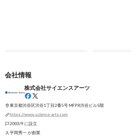
会社情報
株式会社サイエンスアーツ
Buddycom導入による業務改革と顔認証
#社内イベント｜【新
DX — マルハン事例とシント＝トロイデン
と笑顔が光った、はじ
VV協賛
東京都渋谷区渋谷1丁目2番5号
MFPR渋谷ビル5階
最新順で表示
最新順で表示
https://www.science-arts.com
2003/9 に設立
平岡秀一 が創業