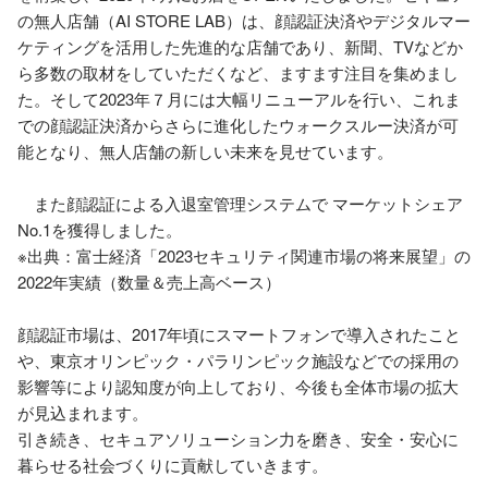
の無人店舗（AI STORE LAB）は、顔認証決済やデジタルマー
ケティングを活用した先進的な店舗であり、新聞、TVなどか
ら多数の取材をしていただくなど、ますます注目を集めまし
た。そして2023年７月には大幅リニューアルを行い、これま
での顔認証決済からさらに進化したウォークスルー決済が可
能となり、無人店舗の新しい未来を見せています。

　また顔認証による入退室管理システムで マーケットシェア
No.1を獲得しました。

※出典：富士経済「2023セキュリティ関連市場の将来展望」の
2022年実績（数量＆売上高ベース）

顔認証市場は、2017年頃にスマートフォンで導入されたこと
や、東京オリンピック・パラリンピック施設などでの採用の
影響等により認知度が向上しており、今後も全体市場の拡大
が見込まれます。

引き続き、セキュアソリューション力を磨き、安全・安心に
暮らせる社会づくりに貢献していきます。
