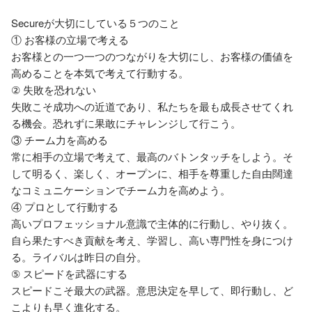
Secureが大切にしている５つのこと

① お客様の立場で考える

お客様との一つ一つのつながりを大切にし、お客様の価値を
高めることを本気で考えて行動する。

② 失敗を恐れない

失敗こそ成功への近道であり、私たちを最も成長させてくれ
る機会。恐れずに果敢にチャレンジして行こう。

③ チーム力を高める

常に相手の立場で考えて、最高のバトンタッチをしよう。そ
して明るく、楽しく、オープンに、相手を尊重した自由闊達
なコミュニケーションでチーム力を高めよう。

④ プロとして行動する

高いプロフェッショナル意識で主体的に行動し、やり抜く。
自ら果たすべき貢献を考え、学習し、高い専門性を身につけ
る。ライバルは昨日の自分。

⑤ スピードを武器にする

スピードこそ最大の武器。意思決定を早して、即行動し、ど
こよりも早く進化する。
