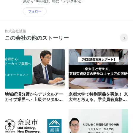
業から10年間は、特に「デジタル化...
フォロー
株式会社誠勝
この会社の他のストーリー
地域経済分野からデジタルアー
京都大学で特別講義を実施！ 京
カイブ業界へ - 上級デジタルア
大生と考える、学芸員有資格者
ーキビスト・寳德真大の挑戦
の新たなキャリアの可能性をレ
ポートします！