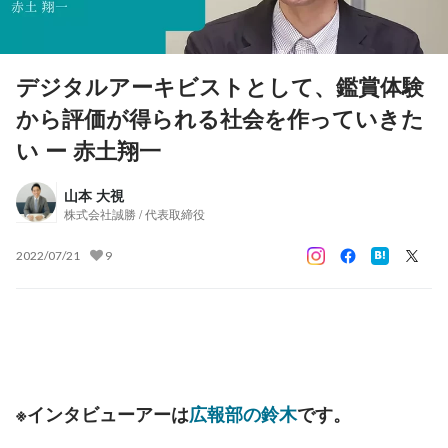
デジタルアーキビストとして、鑑賞体験
から評価が得られる社会を作っていきた
い ー 赤土翔一
山本 大視
株式会社誠勝 / 代表取締役
2022/07/21
9
※インタビューアーは
広報部の鈴木
です。