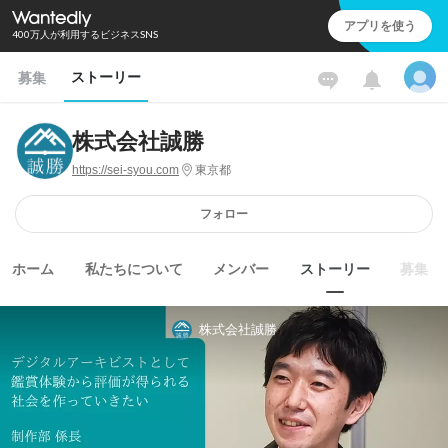
アプリを使う
400万人が利用するビジネスSNS
ストーリー
募集
株式会社誠勝
https://sei-syou.com
東京都
フォロー
ホーム
私たちについて
メンバー
ストーリー
募集
株式会社誠勝