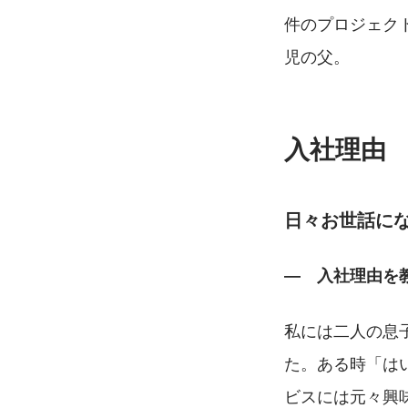
件のプロジェク
児の父。
入社理由
日々お世話に
―　入社理由を
私には二人の息
た。ある時「は
ビスには元々興