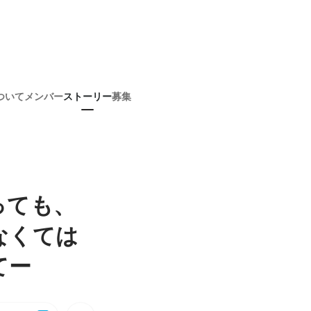
ついて
メンバー
ストーリー
募集
っても、
なくては
てー