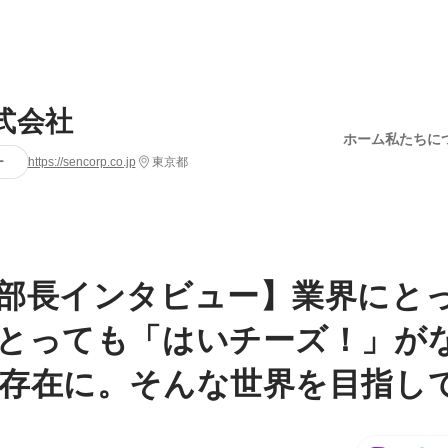
式会社
ホーム
私たちに
ー
https://sencorp.co.jp
東京都
部長インタビュー】業界にと
とっても「はいチーズ！」が
存在に。そんな世界を目指し