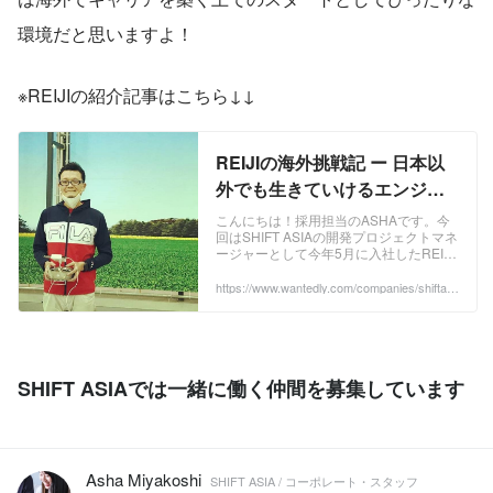
環境だと思いますよ！
※REIJIの紹介記事はこちら↓↓
REIJIの海外挑戦記 ー 日本以
外でも生きていけるエンジニ
アになる。 | SHIFT ASIA
こんにちは！採用担当のASHAです。今
回はSHIFT ASIAの開発プロジェクトマネ
Members
ージャーとして今年5月に入社したREIJI
にインタビューしました！（※REIJIは今
年5月に入社後、5月下旬にベトナムへ入
https://www.wantedly.com/companies/shiftasi
a/post_articles/348676
国、計4週間のホテルでの隔離期間を経
て無事参画しました！） ...
SHIFT ASIAでは一緒に働く仲間を募集しています
Asha Miyakoshi
SHIFT ASIA / コーポレート・スタッフ