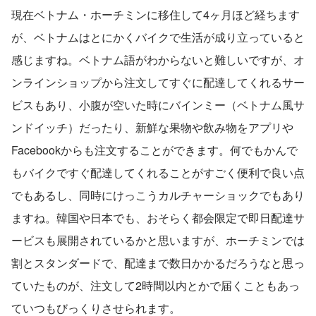
開しています。 ★事業内容について詳し
現在ベトナム・ホーチミンに移住して4ヶ月ほど経ちます
くはこちら：
が、ベトナムはとにかくバイクで生活が成り立っていると
https://shiftasia.com/ja/solutions/#
―――――――― Dev Blogはじめまし
感じますね。ベトナム語がわからないと難しいですが、オ
た！ ―――――――――
https://www.wantedly.com/companies/shi
ンラインショップから注文してすぐに配達してくれるサー
ftasia/post_articles/372887
――――――――――――――――――
ビスもあり、小腹が空いた時にバインミー（ベトナム風サ
――――――――――――
ンドイッチ）だったり、新鮮な果物や飲み物をアプリや
Facebookからも注文することができます。何でもかんで
もバイクですぐ配達してくれることがすごく便利で良い点
でもあるし、同時にけっこうカルチャーショックでもあり
ますね。韓国や日本でも、おそらく都会限定で即日配達サ
ービスも展開されているかと思いますが、ホーチミンでは
割とスタンダードで、配達まで数日かかるだろうなと思っ
ていたものが、注文して2時間以内とかで届くこともあっ
ていつもびっくりさせられます。