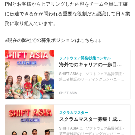
PMとお客様からヒアリングした内容をチーム全員に正確
に伝達できるかが問われる重要な役割だと認識して日々業
務に取り組んでいます。
※現在の弊社での募集ポジションはこちら↓↓
ソフトウェア開発/技術コンサル
海外でのキャリアの一歩目に
ベトナムはいかがですか？社
SHIFT ASIAは、ソフトウェア品質保証・
内言語は日英越！
第三者検証のリーディングカンパニーで
ある株式会社SHIFTのグループ会社とし
てベトナム・ホーチミンを拠点にソフト
SHIFT ASIA
ウェアの品質保証および開発サービスを
展開しています。 現在は日本企業を中心
に情報・通信、金融、小売り・流通、サ
ービス、医療・ヘルスケアなど、さまざ
スクラムマスター
まな業界のお客様向けにソフトウェアの
スクラムマスター募集！成長
マニュアルテストのみならず、テスト自
めざましいベトナムで一緒に
動化やセキュリティテスト、インスペク
SHIFT ASIAは、ソフトウェア品質保証・
働きませんか？
ションのほか、業務システムやアプリケ
第三者検証のリーディングカンパニーで