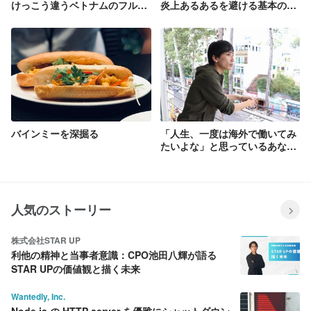
けっこう違うベトナムのフルー
炎上あるあるを避ける基本の考
ツ文化
え方
バインミーを深掘る
「人生、一度は海外で働いてみ
たいよな」と思っているあなた
に贈る、はじめの一歩。
人気のストーリー
株式会社STAR UP
利他の精神と当事者意識：CPO池田八輝が語る
STAR UPの価値観と描く未来
Wantedly, Inc.
Node.js の HTTP server を優雅にシャットダウン