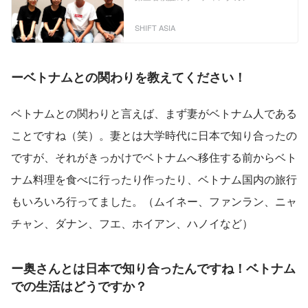
ーション開発などを支援しています。
ある株式会社SHIFTのグループ会社とし
SHIFT ASIAでは、日本語能力が高いベト
てベトナム・ホーチミンを拠点にソフト
SHIFT ASIA
ナム人エンジニアがテストや開発に従事
ウェアの品質保証および開発サービスを
している点が大きな特徴で、日本人とベ
展開しています。 現在は日本企業を中心
トナム人がともに助け合うハイブリッド
に情報・通信、金融、小売り・流通、サ
かつフラットな企業文化を大切にしてい
ービス、医療・ヘルスケアなど、さまざ
ーベトナムとの関わりを教えてください！
ます。 日本ではエンジニアが不足が深刻
まな業界のお客様向けにソフトウェアの
化する中、フルスタックエンジニアに代
マニュアルテストのみならず、テスト自
表されるような“頭を使って設計から開
動化やセキュリティテスト、インスペク
ベトナムとの関わりと言えば、まず妻がベトナム人である
発、運用までをカバーし、新たなアプリ
ションのほか、業務システムやアプリケ
やサービスを生み出せる”ような優秀なエ
ーション開発などを支援しています。
ことですね（笑）。妻とは大学時代に日本で知り合ったの
ンジニアが圧倒的に足りていません。そ
SHIFT ASIAでは、日本語能力が高いベト
ですが、それがきっかけでベトナムへ移住する前からベト
うした人材不足を解決する手段の一環と
ナム人エンジニアがテストや開発に従事
して、私たちは優秀なベトナム人エンジ
している点が大きな特徴で、日本人とベ
ナム料理を食べに行ったり作ったり、ベトナム国内の旅行
ニアと一緒になってベトナムで事業を展
トナム人がともに助け合うハイブリッド
開しています。 ★事業内容について詳し
かつフラットな企業文化を大切にしてい
もいろいろ行ってました。（ムイネー、ファンラン、ニャ
くはこちら：
ます。 日本ではエンジニアが不足が深刻
https://shiftasia.com/ja/solutions/#
化する中、フルスタックエンジニアに代
チャン、ダナン、フエ、ホイアン、ハノイなど）
―――――――― Dev Blogはじめまし
表されるような“頭を使って設計から開
た！ ―――――――――
発、運用までをカバーし、新たなアプリ
https://www.wantedly.com/companies/shi
やサービスを生み出せる”ような優秀なエ
ー奥さんとは日本で知り合ったんですね！ベトナム
ftasia/post_articles/372887
ンジニアが圧倒的に足りていません。そ
――――――――――――――――――
うした人材不足を解決する手段の一環と
での生活はどうですか？
――――――――――――
して、私たちは優秀なベトナム人エンジ
ニアと一緒になってベトナムで事業を展