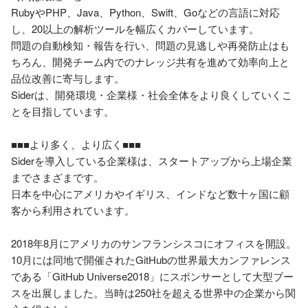
RubyやPHP、Java、Python、Swift、Goなどの言語に対応
し、20以上の解析ツールを幅広くカバーしています。

問題の自動検知・報告を行い、問題の見逃しや再発防止はも
ちろん、開発チーム内でのナレッジ共有を進めて効率向上と
品位改善に寄与します。

Siderは、開発環境・企業様・社会全体をより良くしていくこ
とを目指しています。

■■■より多く、より広く■■■

Siderを導入している企業様は、スタートアップから上場企業
までさまざまです。

日本を中心にアメリカやイギリス、インドなど数十ヶ国に顧
客から利用されています。

2018年8月にアメリカのサンフランシスコにオフィスを開設。
10月には同地で開催されたGitHubの世界最大カンファレンス
である「GitHub Universe2018」にスポンサーとして大型ブー
スを出展しました。当時は250社を超える世界中の企業から関