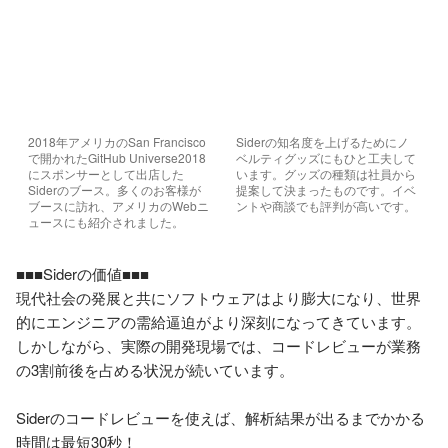
2018年アメリカのSan Francisco
Siderの知名度を上げるためにノ
で開かれたGitHub Universe2018
ベルティグッズにもひと工夫して
にスポンサーとして出店した
います。グッズの種類は社員から
Siderのブース。多くのお客様が
提案して決まったものです。イベ
ブースに訪れ、アメリカのWebニ
ントや商談でも評判が高いです。
ュースにも紹介されました。
■■■Siderの価値■■■

現代社会の発展と共にソフトウェアはより膨大になり、世界
的にエンジニアの需給逼迫がより深刻になってきています。

しかしながら、実際の開発現場では、コードレビューが業務
の3割前後を占める状況が続いています。

Siderのコードレビューを使えば、解析結果が出るまでかかる
時間は最短30秒！
