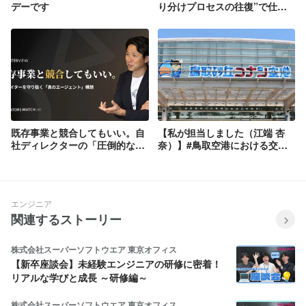
デーです
り分けプロセスの往復”で仕事
の精度を上げる【社長からの学
び】
既存事業と競合してもいい。自
【私が担当しました（江端 杏
社ディレクターの「圧倒的な価
奈）】#鳥取空港における交通
値」と新たな挑戦。クリエイタ
最適化
ーを守り抜く「真のエージェン
ト」構想
エンジニア
関連するストーリー
株式会社スーパーソフトウエア 東京オフィス
【新卒座談会】未経験エンジニアの研修に密着！
リアルな学びと成長 ～研修編～
株式会社スーパーソフトウエア 東京オフィス