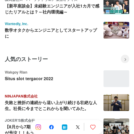
【新卒座談会】未経験エンジニアが入社1カ月で感
じたリアルとは？～社内環境編～
Wantedly, Inc.
数学オタクからエンジニアとしてスタートアップ
に
人気のストーリー
Wakgoy Rian
Situs slot tergacor 2022
NINJAPAN株式会社
失敗と挫折の連続から這い上がり続ける壮絶な人
生。社長に今までとこれからを聞いてみた。
JOKER'S株式会社
【8月から7期目へ】会社を売却しようとした社長
が号泣！！もう一度、仲間と業界No.1を取ると決