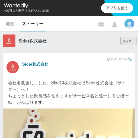
アプリを使う
400万人が利用するビジネスSNS
ストーリー
募集
Sider株式会社
フォロー
2018/07/02
Sider株式会社
会社名変更しました。SideCI株式会社はSider株式会社（サイ
ダー）へ！
ちょっとした既視感を覚えますがサービス名と統一して心機一
転、がんばります。