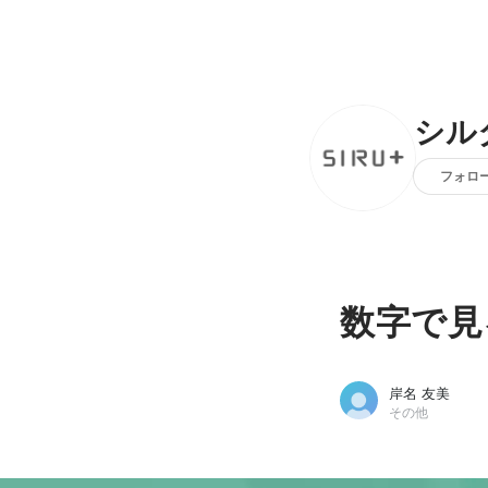
シル
フォロ
数字で見
岸名 友美
その他