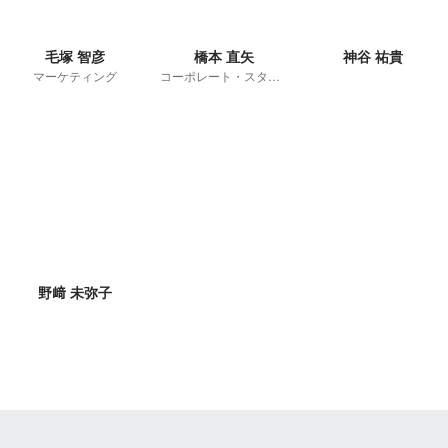
毛塚 智彦
橋本 直矢
神谷 祐貴
マーケティング
コーポレート・スタッフ
野﨑 未弥子