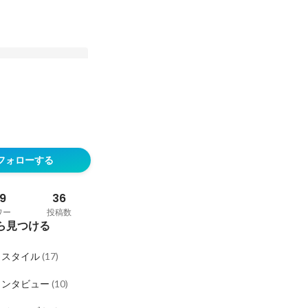
マイルズの社長・副社
」#スマイルズ経営
フォローする
ションレポート
9
36
ワー
投稿数
ら見つける
クスタイル
(
17
)
インタビュー
(
10
)