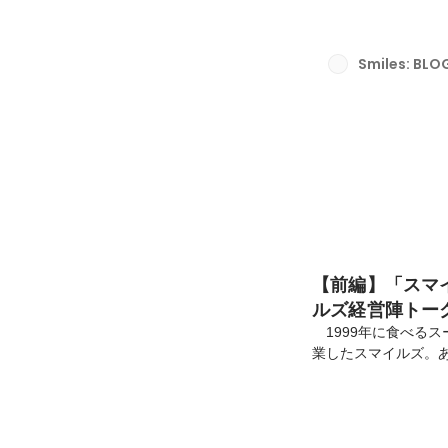
す。そんなスマイルズ
は、第二新卒者向け
ションの模様をお届
Smiles: BLO
ズが求める人材とは？
【前編】「スマ
ルズ経営陣トー
1999年に食べるスープ
業したスマイルズ。
イ専門店やセレクト
どあらゆる業態を展
ます。 そんなスマイ
記事では、第二新卒