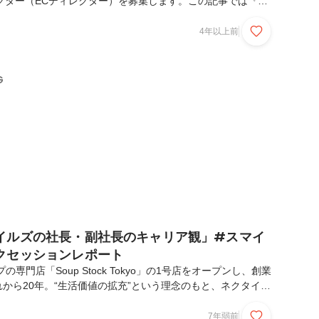
クター（ECディレクター）を募集します。この記事では『ス
ー』が見据える”体験価値の拡充”をテーマに、募集要項だけ
ッセージをお届けします。スープストックトーキョー（以下、
4年以上前
るしなやかなDX、そして体験価値の拡充とは。この対談で
ど、これからのデジタル領域を担う二人が語る、現在の状況や
想のあり方についての対話を通して、スープ専門店ならではの
G
いきます。齋藤 恭史（写真左）株式会社スープストック...
イルズの社長・副社長のキャリア観」#スマイ
クセッションレポート
の専門店「Soup Stock Tokyo」の1号店をオープンし、創業
から20年。“生活価値の拡充”という理念のもと、ネクタイ専
イクルショップ、ファミリーレストラン、海苔弁専門店などあ
、既成概念にとらわれず新たな生活の在り方を提案していま
7年弱前