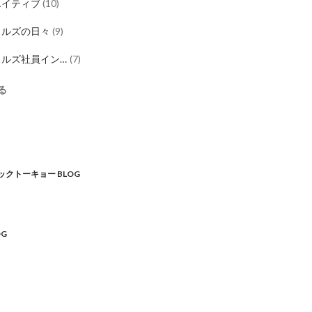
エイティブ
(
10
)
イルズの日々
(
9
)
イルズ社員イン
(
7
)
ュー
る
ス
クトーキョー BLOG
OG