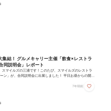
をお届けします。彼らの若かりし頃の体験を紐解きながら、ス
G
とは？に迫ります。スピーカー：遠...
大集結！ グルメキャリー主催「飲食×レストラ
職合同説明会」レポート
！ スマイルズの三浦です！このたび、スマイルズのレストラ
プーン」が、合同説明会に出展しました！ 平日お昼からの開催
意あふれる多くの方にお越しいただき、盛況のイベントとなり
そんな合同説明会の様子を、お写真中心でレポート。ぜひお楽
7年弱前
わたしたちスマイルズの「100本のスプーン」が出店したの
「グルメキャリー」の転・就職イベント「飲食・レストラン業
」。業界最大級の転・就職イベントということもあり、平日の
G
たくさんの参加者でにぎわっていました。 スマイルズ...