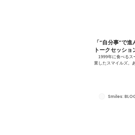
「“自分事”で
トークセッショ
1999年に食べるスープ
業したスマイルズ。あ
専門店やセレクトリ
あらゆる業態を展開
す。そんなスマイルズ
は、第二新卒者向け
の事業部長との、ト
Smiles: BLO
る経営メンバーの若か