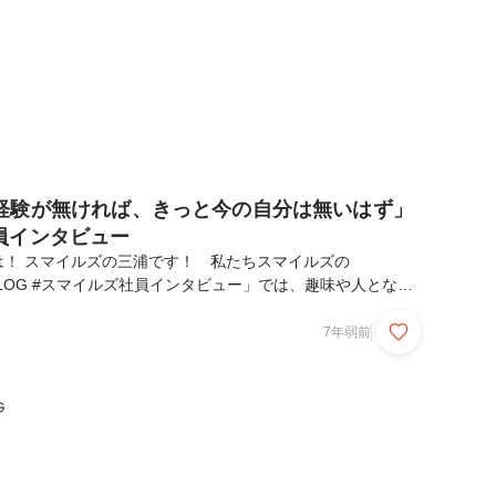
経験が無ければ、きっと今の自分は無いはず」
員インタビュー
！ スマイルズの三浦です！ 私たちスマイルズの
les: BLOG #スマイルズ社員インタビュー」では、趣味や人とな
での変遷など、様々な視点から、共に働くメンバーを紹介して
大人も子供も楽しめるファミリーレストラン「100本のスプ
7年弱前
RTがテーマのアートレストラン「PAVILION」など、スマイル
ストラン事業の企画担当を務める、宮川 大（みやがわ だ
びりとした雰囲気の裏にある、「現場仕事への熱意と想い」に
G
笑顔の絶えない、スマイルズには絶...