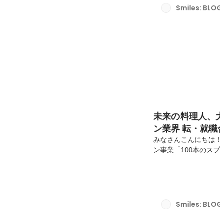
クセッションの模様
Smiles: BLO
マイルズが求める人材
未来の料理人、
ン業界 転・就
みなさんこんにちは
ン事業「100本のス
にもかかわらず、熱
ました。ここでは、
しみください！ 今回
は、飲食求人サイト
界 合同企業説明会
Smiles: BLO
開催ながらも、とても