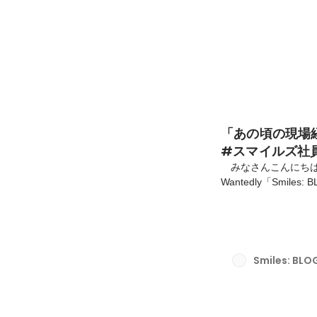
「あの頃の現場
#スマイルズ社
みなさんこんにちは
Wantedly「Smi
り、仕事観やこれま
いきます。 今回は、
ーン」や、LOVEとA
ズが持つ個性豊かなレ
い）をご紹介。のん
Smiles: BLO
触れていきます。常に