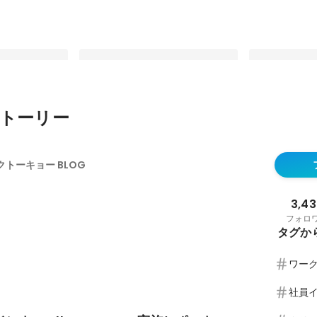
トーリー
ひと味違うECディレクターが、ス
【後編】「ス
ER”実施レポート
ープ専門店の未来を変える？目指す
長のキャリア観
トーキョー BLOG
のは、しなやかなDXによる体験価
陣トークセッ
最新順で表示
最新順で表示
値の拡充。
3,43
フォロ
タグか
ワー
社員