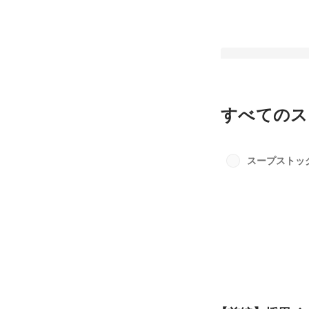
すべてのス
【前編】採用イベン
ト”Hello,WORK
スープストック
最新順で表示