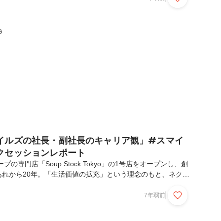
では、2019年から第二新卒採用を始めました。この記事で
の会社説明会での、スマイルズ経営メンバーによるトークセッ
けします。彼らの若かりし頃の体験を紐解きながら、スマイル
G
に迫ります。～二人の若かりし頃の...
イルズの社長・副社長のキャリア観」#スマイ
クセッションレポート
の専門店「Soup Stock Tokyo」の1号店をオープンし、創
あれから20年。「生活価値の拡充」という理念のもと、ネクタ
リサイクルショップ、ファミリーレストラン、海苔弁専門店な
開し、既成概念にとらわれず新たな生活の在り方を提案してい
7年弱前
ルズでは、2019年から第二新卒採用を始めました。 この
者向けの会社説明会での、スマイルズ経営メンバーによるトー