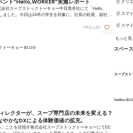
ト”Hello,WORKER”実施レポート
クリ
株式会社スープストックトーキョー中目黒本社にて「Hello,
スマ
致しました。今回は24卒の学生を対象に、社長の松尾、副社長
の松下、新卒採用担当の松本にてトークセッションを実施しまし
スマ
名ほどの学生さんにオフィスにお越しいただき、大盛況で終える
3年以上前
タビ
遠方にお住まいで参加できなかった方もいらっしゃったので、
もっと見
て当日の様子をレポートにまとめました！※以下スープストッ
SST」の略称で記載しております。■登壇者紹介(左から)〇
トーキョー BLOG
スペー
役社長〇江澤 身和 ：人材開発部...
スープストッ
Smiles: BL
ディレクターが、スープ専門店の未来を変える？
なやかなDXによる体験価値の拡充。
る」ことを目指す株式会社スープストックトーキョーにてEC