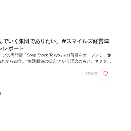
進んでいく集団でありたい」#スマイルズ経営陣
ンレポート
の専門店「Soup Stock Tokyo」の1号店をオープンし、創
れから20年。“生活価値の拡充”という理念のもと、ネクタイ
サイクルショップ、ファミリーレストラン、海苔弁専門店など
し、既成概念にとらわれず新たな生活の在り方を提案していま
7年弱前
では、2019年から第二新卒採用を始めました。この記事で
の会社説明会での、代表取締役社長・遠山正道と、各ブランド
ークセッションの模様をお届けします。スマイルズをけん引す
G
りし頃の体験を紐解きながら、ス...