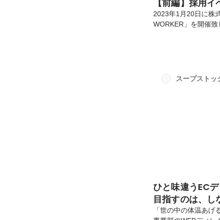
【前編】採用イベン
2023年1月20日に
WORKER」を開催
の江澤、22卒入社
た。当日は総勢25
ことができました。
今回は特別企画とし
クトーキョーの事を「
スープストック
松尾 真継 ：代表取締
ひと味違うEC
目指すのは、し
「世の中の体温あげ