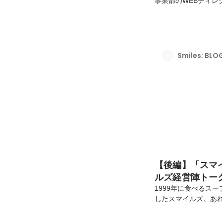
事業部のWEBディレ
ープストックトーキョ
では語りきれないメ
SSTと記載）が考え
は、ECやアプリな
これからの課題、理
Smiles: BLO
ECの未来を紐解いて
【後編】「スマ
ルズ経営陣トー
1999年に食べるスープ
したスマイルズ。あれ
門店やセレクトリサ
らゆる業態を展開し