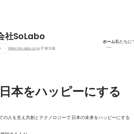
社SoLabo
ホーム
私たちに
ー
https://so-labo.co.jp
東京都
日本をハッピーにする
ての人を支え共創とテクノロジーで 日本の未来をハッピーにする
