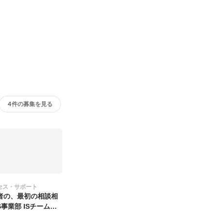
4件の募集を見る
セス・サポート
者の、最初の相談相
S事業部 ISチーム募