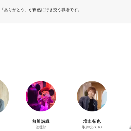
「ありがとう」が自然に行き交う職場です。
前川 詩織
増永 拓也
管理部
取締役 / CTO