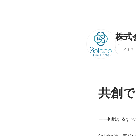
株式会
フォロ
共創で
ーー挑戦するすべ