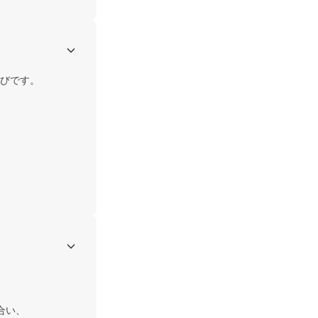
びです。

い、
