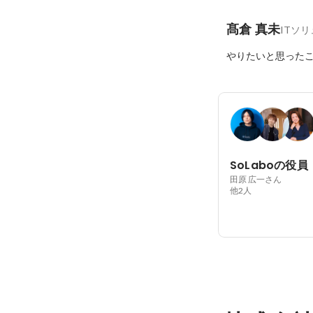
髙倉 真未
ITソ
やりたいと思った
SoLaboの役員
田原 広一さん
他2人