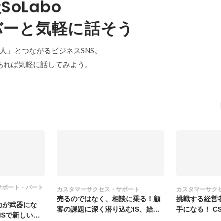
oLabo
バーと気軽に話そう
「中の人」とつながるビジネスSNS。
あれば気軽に話してみよう。
サポート・パート
カスタマーサクセス・サポート
カスタマーサク
売るのではなく、相談に乗る！顧
挑戦する経営
力が武器にな
客の課題に深く潜り込むIS、始め
手になる！ C
ISで新しいキ
ませんか？
集