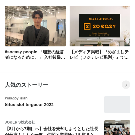
目前企業を振り切り、シード期
イカ！のコーナーに取り上げら
ベンチャーを選んだ理由
れました！
#soeasy people 「理想の経営
【メディア掲載】『めざましテ
者になるために。」 入社後爆速
レビ（フジテレビ系列）』で
で結果を生み続ける、若きエー
soeasyのライフハックが取り
スの想い─dental営業部 端村
上げられました！
人気のストーリー
Wakgoy Rian
Situs slot tergacor 2022
JOKER'S株式会社
【8月から7期目へ】会社を売却しようとした社長
が号泣！！もう一度、仲間と業界No.1を取ると決