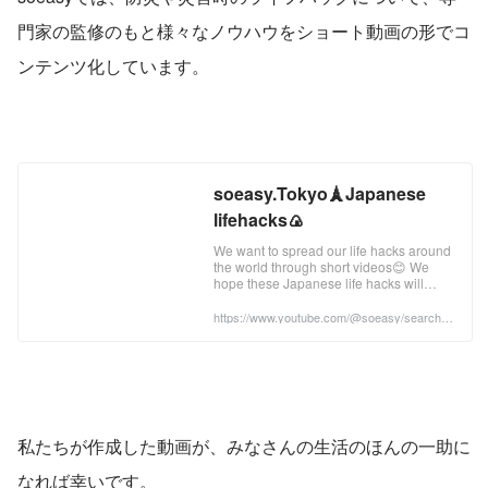
門家の監修のもと様々なノウハウをショート動画の形でコ
ンテンツ化しています。
soeasy.Tokyo🗼Japanese
lifehacks🍙
We want to spread our life hacks around
the world through short videos😊 We
hope these Japanese life hacks will
make you happy. We would also like to
receive life hacks from people around
https://www.youtube.com/@soeasy/search?q
uery=%E9%98%B2%E7%81%BD
the world. Please subscribe to the
channel🗼 🌎💕 your common sense, Fo
私たちが作成した動画が、みなさんの生活のほんの一助に
なれば幸いです。