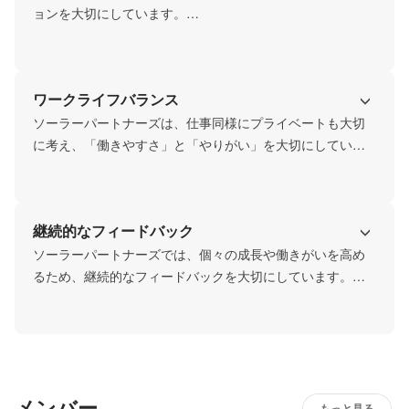
ョンを大切にしています。

互いの意思の疎通が図りにくいと言われるリモートワーク
という働き方を、私たちはミーティングツールなどの活用
でいつでも誰でも気軽に話せる雰囲気に変えています。

ワークライフバランス
そして毎日実施しているGood&Newのイベントは、社内の
オープンなコミュニケーションの場のひとつです。他にも
ソーラーパートナーズは、仕事同様にプライベートも大切
定期的に顔を合わせて仕事とは関係のない話をしてコミュ
に考え、「働きやすさ」と「やりがい」を大切にしていま
ニケーションを図る「三人組」制度も採り入れ、全社でオ
す。ユニークな休暇制度はその取り組みの1つです。

ープンなコミュニケーションを大切にしています。
「リフレッシュ休暇制度」は、柔軟に取得できる休暇制度
のひとつ、この制度を活用して長期の休暇取得が可能にな
継続的なフィードバック
ります。また、「アニバーサリー休暇制度」は大切な日は
仕事よりも大切な人と過ごすことを優先させて過ごすこと
ソーラーパートナーズでは、個々の成長や働きがいを高め
を推奨する休暇制度です。

るため、継続的なフィードバックを大切にしています。

他にもさまざまな休暇制度を用意し、併せて取得すること
日常の中で気兼ねなく質問や相談が出来る雰囲気づくりは
を推奨しワークライフバランスを大切にしています。
もちろんの事、四半期ごとに行われる上長との振り返りミ
ーティングでは、困っている事や考えている事の共有、目
指したい方向やチャレンジしたいことなどをじっくり話
し、それぞれがより働きがいを高めるための大切な時間と
メンバー
して、1人1人に用意されている機会です。

もっと見る