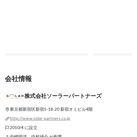
会社情報
株式会社ソーラーパートナーズ
【新入社員導入研修②】プロへ進化するた
【新入社員歓迎会】7
めにあえて「困ってみる」 研修で掴む一
指すソーラーパートナ
生モノの習慣
東京都新宿区新宿5-18-20
新宿オミビル4階
最新順で表示
最新順で表示
http://www.solar-partners.co.jp
2010/4 に設立
中嶋明洋、中村雄介 が創業