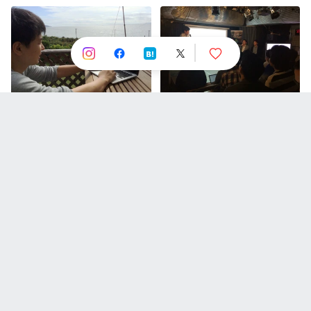
エンジニアとして常に向上する
エンジニアイベントを初主催。
ために、環境を大切にする
そして事件は起こった
【入社して1ヶ月】営業から経
【5選】受託のWebディレクタ
理への転身を強みに。私が経理
ーから事業会社PMになって変
を選んだ理由とスペースマーケ
わったこと
ットに入った経緯。