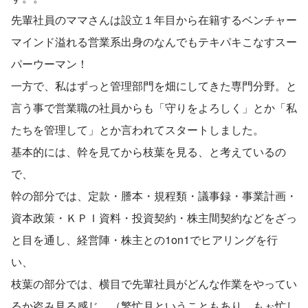
先輩社員のママさんは設立１年目から在籍するベンチャー
マインド溢れる営業系出身のなんでもテキパキこなすスー
パーウーマン！
一方で、私はずっと管理部門を畑にしてきた専門分野。と
言う事で営業職の社員からも「守りをよろしく」とか「私
たちを管理して」とか言われてスタートしました。
基本的には、幹を見てから枝葉を見る、と考えているの
で、
幹の部分では、定款・謄本・規程類・議事録・事業計画・
資本政策・ＫＰＩ資料・投資契約・株主間契約などをざっ
と目を通し、経営陣・株主との1on1でヒアリングを行
い、
枝葉の部分では、横目で先輩社員がどんな作業をやってい
るか盗み見る感じ。（繁忙月ということもあり、もぉ忙し