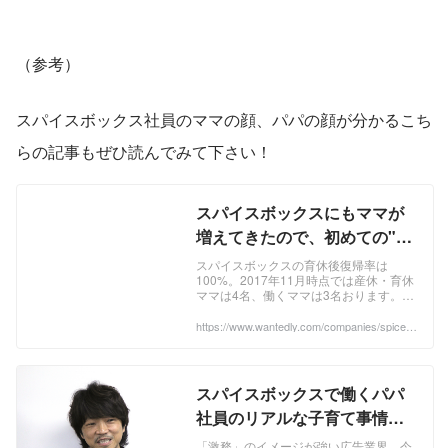
（参考）
スパイスボックス社員のママの顔、パパの顔が分かるこち
らの記事もぜひ読んでみて下さい！
スパイスボックスにもママが
増えてきたので、初めての"マ
マ会"を開催しました！ |
スパイスボックスの育休後復帰率は
100%。2017年11月時点では産休・育休
spicebox's blog
ママは4名、働くママは3名おります。こ
こ2年ほどで「働くママ」が社内に増え
たこともあり、初の子連れママ会を開催
https://www.wantedly.com/companies/spiceb
ox/post_articles/101288
しました...
スパイスボックスで働くパパ
社員のリアルな子育て事情。 |
spicebox's blog
「激務」のイメージが強い広告業界。今