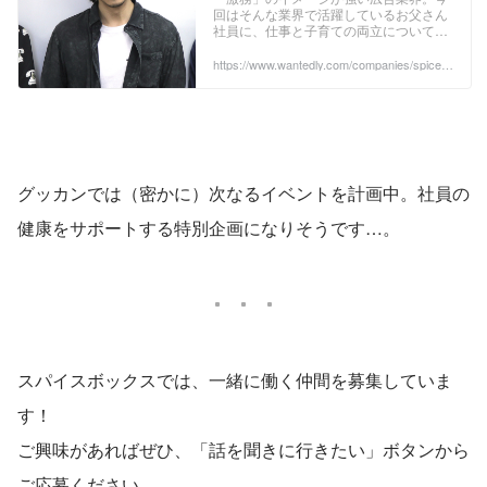
回はそんな業界で活躍しているお父さん
社員に、仕事と子育ての両立について座
談会形式でインタビュー。上は小学生の
子どもがいるお父さんから、先月1歳の
https://www.wantedly.com/companies/spiceb
ox/post_articles/115003
誕生日を迎えたばかりのお父さんまで3
人の社員の本音を聞いてきました。綺麗
事だけではない、リアルな仕事×子育て
事情とは？ ...
グッカンでは（密かに）次なるイベントを計画中。社員の
健康をサポートする特別企画になりそうです…。
スパイスボックスでは、一緒に働く仲間を募集していま
す！
ご興味があればぜひ、「話を聞きに行きたい」ボタンから
ご応募ください。