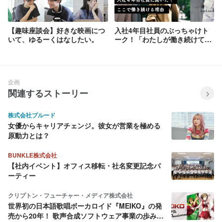
http://www.spicebox.co.jp/works/ 2017年
末には、中国をはじめとするアジア地域
への進出を発表。2018年に上海オフィス
【趣味座談会】好きな映画につ
入社4年目社員のぶっちゃけト
での事業がスタートしました！
いて、ゆるーくはなしたい。
ーク！「わたしが働き続けてい
る理由」
企画
関連するストーリー
株式会社ブルード
女優からキャリアチェンジ。彼女が営業を極める
原動力とは？
BUNKLE株式会社
【社内イベント】オフィス移転・社名変更記念パ
ーティー
クリプトン・フューチャー・メディア株式会社
世界初の日本語歌唱ボーカロイド『MEIKO』の発
売から20年！ 歌声合成ソフトウェア事業の歩みを