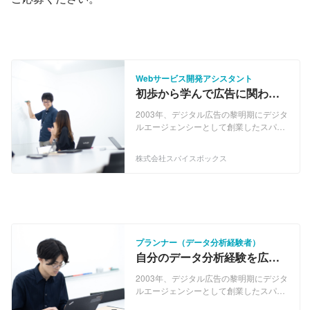
Webサービス開発アシスタント
初歩から学んで広告に関わる
Webサービス開発に挑戦した
2003年、デジタル広告の黎明期にデジタ
い人！
ルエージェンシーとして創業したスパイ
スボックス。私たちは、いち早くデジタ
ル・コミュニケーションの可能性を信
株式会社スパイスボックス
じ、自分たちの手で道を切り拓いて来た
会社です。これまで、日本を代表するさ
まざまな大手企業のブランディング、プ
ロモーション施策を手がけてきました。
現在、私たちが事業の中心にしているの
は、SNSなどのソーシャルメディアを通
じて生活者に企業やブランドへの好意や
プランナー（データ分析経験者）
共感を生む広告コミュニケーション「エ
自分のデータ分析経験を広告
ンゲージメント・コミュニケーショ
コミュニケーション分野で活
ン」。ソーシャルメディア時代に強く求
2003年、デジタル広告の黎明期にデジタ
かしたい人募集！
められる、広告コミュニケーション手法
ルエージェンシーとして創業したスパイ
にオリジナルの強みを持つ会社です。
スボックス。私たちは、いち早くデジタ