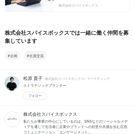
「エンゲージメント」とは、いいね！や
ル・コミュニケーションの可能性を信
株式会社スパイスボックス
リツイート、シェアなどSNSを含むソー
じ、自分たちの手で道を切り拓いて来た
シャルメディア上で発生する生活者の能
会社です。これまで、日本を代表するさ
動的なアクションのこと。より高いエン
まざまな大手企業のブランディング、プ
ゲージメントを獲得する広告コミュニケ
ロモーション施策を手がけてきました。
ーションをいかに生み出すか、その「戦
現在、私たちが事業の中心にしているの
株式会社スパイスボックスでは一緒に働く仲間を募
略立案」から「クリエイティブ制作」、
は、SNSなどのソーシャルメディアを通
メディアへの「ディストリビューション
集しています
じて生活者に企業やブランドへの好意や
（情報流通）」、独自ツールによる「効
共感を生む広告コミュニケーション「エ
果検証」までをワンストップで行ってい
ンゲージメント・コミュニケーショ
ます。 具体的には、以下のようなサービ
企画
社員交流
ン」。ソーシャルメディア時代に強く求
スを通して、私たちは新しい広告コミュ
められる、広告コミュニケーション手法
ニケーションの可能性に挑み続けていま
にオリジナルの強みを持つ会社です。
す。 ●●自社サービス ・『THINK』 開発
「エンゲージメント」とは、いいね！や
を進めている【AI】×【エンゲージメン
松原 貴子
リツイート、シェアなどSNSを含むソー
株式会社スパイスボックス / マーケティング
ト・コミュニケーション】 プラットフォ
シャルメディア上で発生する生活者の能
ストラテジックプランナー
ーム。人工知能でソーシャルメディア上
動的なアクションのこと。より高いエン
からイシュー（社会課題など生活者の興
ゲージメントを獲得する広告コミュニケ
フォロー
味・関心）を捉え、コミュニケーション
ーションをいかに生み出すか、その「戦
施策の根幹を自動プランニングする。 ・
略立案」から「クリエイティブ制作」、
『BRAND SHARE』
メディアへの「ディストリビューション
株式会社スパイスボックス
https://www.spicebox.co.jp/services/bran
（情報流通）」、独自ツールによる「効
d_share/ （ブランド・エンゲージメント
果検証」までをワンストップで行ってい
私たちが事業の中心にしているのは、SNSなどのソーシャルメデ
調査（（ソーシャルメディア上の生活者
ます。 具体的には、以下のようなサービ
ィアを通じて生活者に企業やブランドへの好意や共感を生む広告
の口コミ、行動の独自調査）・分析、ク
スを通して、私たちは新しい広告コミュ
コミュニケーション「エンゲージメント...