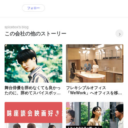
リエイティブ制作、メディアプロモー
ニケーションの可能性に挑み続けていま
ト、独自システムによる効 果計測をワン
す。 ●●自社サービス ・『THINK』 開発
フォロー
パッケージで提供するシェア拡散型コン
を進めている【AI】×【エンゲージメン
テンツマーケティング支援サービス） ●●
ト・コミュニケーション】 プラットフォ
自社メディア 『newStory』（シェア拡
ーム。人工知能でソーシャルメディア上
spicebox's blog
散メディア）https://newstory.jp/
からイシュー（社会課題など生活者の興
この会社の他のストーリー
『DiFa』（デジタル×ファッション専門
味・関心）を捉え、コミュニケーション
メディア）https://www.difa.me/ 『MITテ
施策の根幹を自動プランニングする。 ・
クノロジーレビュー』（エマージングテ
『BRAND SHARE』
クノロジーメディア）
https://www.spicebox.co.jp/services/bran
https://www.technologyreview.jp/ ●●事例
d_share/ （ブランド・エンゲージメント
・広告コミュニケーション施策事例
調査（（ソーシャルメディア上の生活者
http://www.spicebox.co.jp/works/ 2017年
の口コミ、行動の独自調査）・分析、ク
末には、中国をはじめとするアジア地域
リエイティブ制作、メディアプロモー
への進出を発表。2018年に上海オフィス
ト、独自システムによる効 果計測をワン
での事業がスタートしました！
パッケージで提供するシェア拡散型コン
テンツマーケティング支援サービス） ●●
舞台俳優を辞めなくても良かっ
フレキシブルオフィス
自社メディア 『newStory』（シェア拡
たのに、辞めてスパイスボック
「WeWork」へオフィスを移転
散メディア）https://newstory.jp/
スに飛び込んだ理由。
しました！
『DiFa』（デジタル×ファッション専門
メディア）https://www.difa.me/ 『MITテ
クノロジーレビュー』（エマージングテ
クノロジーメディア）
https://www.technologyreview.jp/ ●●事例
・広告コミュニケーション施策事例