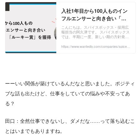
入社1年目から100人ものイン
フルエンサーと向き合い「ル
ーキー賞」を獲得 | 株式会社ス
こんにちは。スパイスボックス・採用広
報担当の阿久津です。 スパイスボックス
パイスボックス
では、半期に一度、新しい期の方針発表
や、社員表彰を中心としたキックオフイ
ベントを開催していますが、2020年度下
https://www.wantedly.com/companies/spiceb
ox/post_articles/328656
期の授賞式では、 入社1年目で最も活躍
した社員1名に贈られる賞「ルーキー オ
ブ ザ イヤー」 が発表されました。 ...
ーーいい関係が築けているんだなと思いました。ポジティ
ブな話も出たけど、仕事をしていての悩みや不安ってあ
る？
田口：全然仕事できないし、ダメだな……って落ち込むこ
とはいまでもありますね。