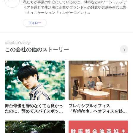
私たちが事業の中心にしているのは、SNSなどのソーシャルメデ
ィアを通じて生活者に企業やブランドへの好意や共感を生む広告
コミュニケーション「エンゲージメント...
フォロー
spicebox's blog
この会社の他のストーリー
舞台俳優を辞めなくても良かっ
フレキシブルオフィス
たのに、辞めてスパイスボック
「WeWork」へオフィスを移転
スに飛び込んだ理由。
しました！