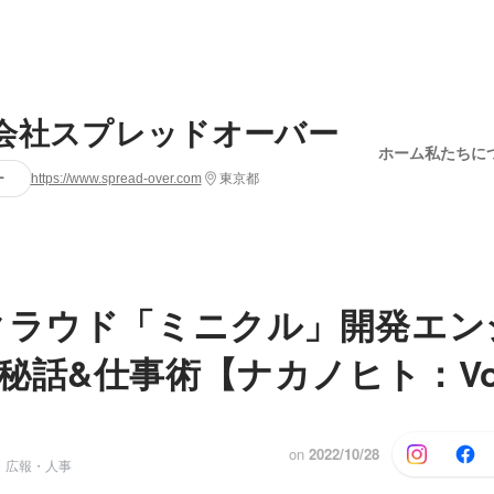
会社スプレッドオーバー
ホーム
私たちに
ー
https://www.spread-over.com
東京都
クラウド「ミニクル」開発エン
秘話&仕事術【ナカノヒト：Vol
on
2022/10/28
・広報・人事