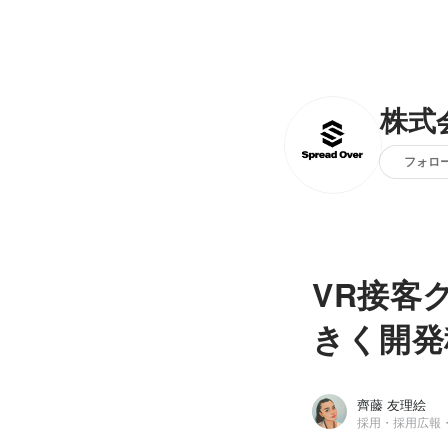
株式
フォロ
VR接客
きく開発
齊藤 友理絵
採用・採用広報