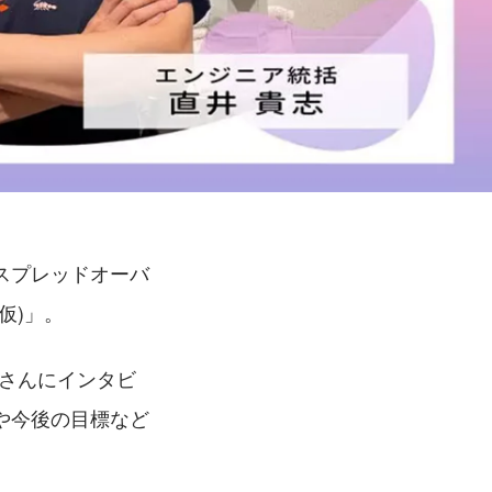
スプレッドオーバ
仮)」。
井さんにインタビ
や今後の目標など