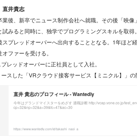
　直井貴志
卒業後、新卒でニュース制作会社へ就職。その後「映像
と試みると同時に、独学でプログラミングスキルを取得。
後スプレッドオーバーへ出向することとなる。1年ほど
社オファーを受ける。
らスプレッドオーバーに正社員として入社。
リリースした「VRクラウド接客サービス【ミニクル】」
直井 貴志のプロフィール - Wantedly
今年はグランドマイスターをめざす 適職診断 http://vcap.vone.co.jp/test_end
cp=32&np=32&a=39&fc=47&ac=30
https://www.wantedly.com/id/takashi_naoi_a