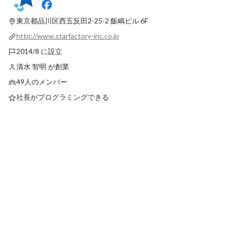
本、濱
最新順で表示
東京都品川区西五反田2-25-2
飯嶋ビル 6F
最新順で表示
http://www.starfactory-inc.co.jp
2014/8 に設立
清水 智明 が創業
49人のメンバー
社長がプログラミングできる