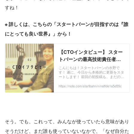
すね！
※ 詳しくは、こちらの「スタートバーンが目指すのは『誰
にとっても良い世界』」から！
【CTOインタビュー】 スター
トバーンの最高技術責任者っ
てどんな人？｜Startbahn 🎨
こんにちは！スタートバーンの水野で
す！ 遂に、今日から本格的に更新をスタ
スタートバーン｜note
ートします！ 前回の初投稿も、まだの方
は是非ご一読いただけると嬉しいで
す！！ さて！本格投稿の第一弾では、メ
https://note.com/startbahn/n/naffde1a5d55c
ンバーへのインタビュー記事を書いてみ
ようと思います！ ...
そう。でも、これって、みんなが使っていたら意味があり
そうだけど、まだ誰も使っていないなかで、「なぜ自分た