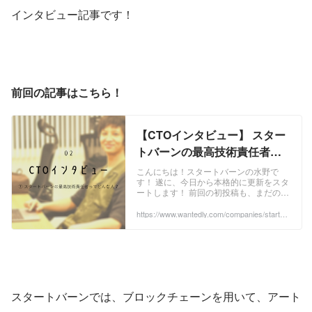
インタビュー記事です！
前回の記事はこちら！
【CTOインタビュー】 スター
トバーンの最高技術責任者っ
てどんな人？ | スタートバーン
こんにちは！スタートバーンの水野で
す！ 遂に、今日から本格的に更新をスタ
株式会社
ートします！ 前回の初投稿も、まだの方
は是非ご一読いただけると嬉しいで
す！！ さて！本格投稿の第一弾では、メ
https://www.wantedly.com/companies/startba
hn/post_articles/250191
ンバーへのインタビュー記事を書いてみ
ようと思います！ ...
スタートバーンでは、ブロックチェーンを用いて、アート