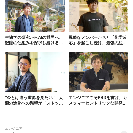
を明日から誰でも使えるものに。 顧客ニ
ーズが「わかる」、価値提案が「届
く」、売上が「創れる」組織へ。
生物学の研究からAIの世界へ、
異能なメンバーたちと「化学反
記憶の仕組みを探求し続ける–
応」を起こし続け、最強の組織
チーフエンジニア・谷本 龍一
を作る！—人事・岸本泰治朗
“今とは違う世界を見たい”、人
エンジニアこそPRDを書け。カ
類の進化への渇望が「ストック
スタマーセントリックな開発組
マーク」で働くモチベーショ
織を実現する方法
ン。–『Astrategy』 Product
Marketing
Manager（PMM）・田中和生
エンジニア