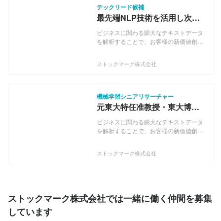
テックリード候補
最先端NLP技術を活用し次世
代組織変革SaaSを開発するエ
ビジネスに関わる膨大なテキストデータ
ンジニア募集！
を解析することで、お客様の新価値創造
プロセスをご支援します。 データとナレ
ッジを組織に流通させ、デジタルカルチ
ストックマーク株式会社
ャーを持つ組織として変革。データドリ
ブンに既存ビジネスの売り上げ拡大を目
指し、複雑性・不確実性の高い領域にお
いては、筋の良い仮説を導き、新たな価
機械学習シニアリサーチャー
値を創造するご支援をします。 現在、み
元東大特任准教授・東大博士
ずほ銀行様、帝人様、セブン銀行様、三
課程終了者たちと最先端の自
菱商事様、サントリー様、JTB様、日立
ビジネスに関わる膨大なテキストデータ
然言語処理の研究開発
製作所様、リクルートホールディングス
を解析することで、お客様の新価値創造
様、リクルートキャリア様、ソフトバン
プロセスをご支援します。 データとナレ
ク様、WOWOW様等、従業員数1000名
ッジを組織に流通させ、デジタルカルチ
ストックマーク株式会社
以上の大企業を中心に1500社以上にご導
ャーを持つ組織として変革。データドリ
入いただいております。 ▼Anews
ブンに既存ビジネスの売り上げ拡大を目
「Anewsで企業の暗黙知が進化する。」
指し、複雑性・不確実性の高い領域にお
"言葉のAI"がチームメンバー1人1人に必
いては、筋の良い仮説を導き、新たな価
要な情報を届け、情報感度を底上げ。 ビ
値を創造するご支援をします。 現在、み
ストックマーク株式会社では一緒に働く仲間を募集
ジネスニュースを起点に組織内の暗黙知
ずほ銀行様、帝人様、セブン銀行様、三
しています
を拾い上げ、知識の在りかを明らかに。
菱商事様、サントリー様、JTB様、日立
チームを超えたコミュニケーションを活
製作所様、リクルートホールディングス