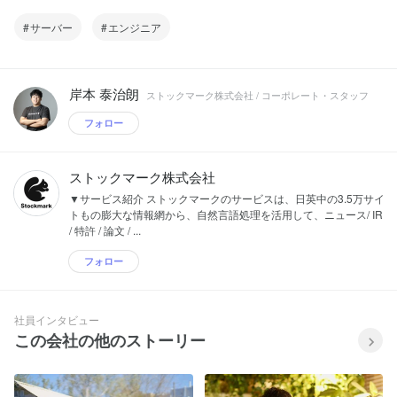
性化。 情報感度が「上がる」、文化が
様、リクルートキャリア様、ソフトバン
サーバー
エンジニア
「変わる」、事業が「創れる」組織へ。
ク様、WOWOW様等、従業員数1000名
▼Astrategy 「Astrategyで企業の価値創
以上の大企業を中心に1500社以上にご導
造が進化する。」 "言葉のAI"が世界中の
入いただいております。 ▼Anews
ビジネスニュースを構造化、市場と競合
「Anewsで企業の暗黙知が進化する。」
岸本 泰治朗
の「変化の兆し」を捉える。 新たな価値
"言葉のAI"がチームメンバー1人1人に必
ストックマーク株式会社 / コーポレート・スタッフ
を創出するために必要な情報を届け、社
要な情報を届け、情報感度を底上げ。 ビ
フォロー
内への展開を可能に。 変化の兆しを「捉
ジネスニュースを起点に組織内の暗黙知
え」、未来を「志向」し、新たな価値を
を拾い上げ、知識の在りかを明らかに。
「創出」する機会が生まれる。 ▼Asales
チームを超えたコミュニケーションを活
「Asalesで売り上げの創り方が進化す
性化。 情報感度が「上がる」、文化が
ストックマーク株式会社
る。」 "言葉のAI"が既存事業の成約パタ
「変わる」、事業が「創れる」組織へ。
▼サービス紹介 ストックマークのサービスは、日英中の3.5万サイ
ーンを構造化し、顧客ニーズを的確に捉
▼Astrategy 「Astrategyで企業の価値創
トもの膨大な情報網から、自然言語処理を活用して、ニュース/ IR
えたナレッジをレコメンド。 顧客への価
造が進化する。」 "言葉のAI"が世界中の
/ 特許 / 論文 / ...
値提案を洗練化、トップセールスの知識
ビジネスニュースを構造化、市場と競合
を明日から誰でも使えるものに。 顧客ニ
の「変化の兆し」を捉える。 新たな価値
フォロー
ーズが「わかる」、価値提案が「届
を創出するために必要な情報を届け、社
く」、売上が「創れる」組織へ。
内への展開を可能に。 変化の兆しを「捉
え」、未来を「志向」し、新たな価値を
「創出」する機会が生まれる。 ▼Asales
社員インタビュー
「Asalesで売り上げの創り方が進化す
この会社の他のストーリー
る。」 "言葉のAI"が既存事業の成約パタ
ーンを構造化し、顧客ニーズを的確に捉
えたナレッジをレコメンド。 顧客への価
値提案を洗練化、トップセールスの知識