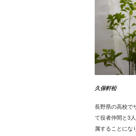
久保軒松
長野県の高校で
て役者仲間と3
属することになり