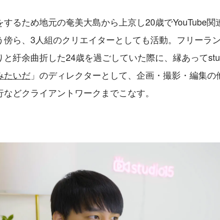
するため地元の奄美大島から上京し20歳でYouTube
う傍ら、3人組のクリエイターとしても活動。フリーラン
と紆余曲折した24歳を過ごしていた際に、縁あってstud
みたいだ
」のディレクターとして、企画・撮影・編集の
行などクライアントワークまでこなす。