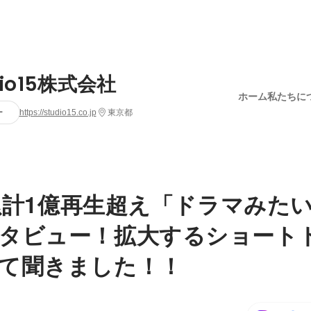
dio15株式会社
ホーム
私たちに
ー
https://studio15.co.jp
東京都
ok累計1億再生超え「ドラマみた
タビュー！拡大するショート
て聞きました！！