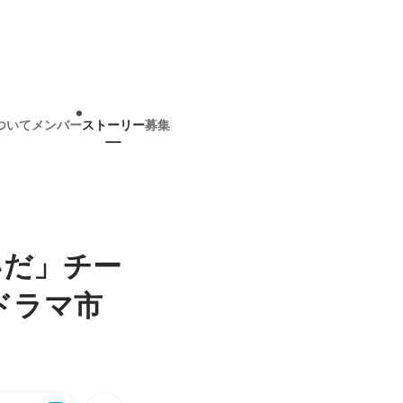
ついて
メンバー
ストーリー
募集
いだ」チー
ドラマ市