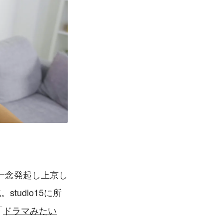
一念発起し上京し
studio15に所
「
ドラマみたい