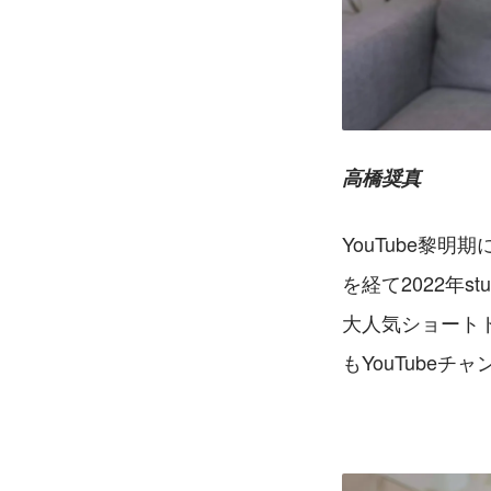
高橋奨真
YouTube黎明
を経て2022年
大人気ショート
もYouTube