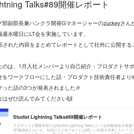
Lightning Talks#89開催レポート
グ部副部長兼ハンクラ開発Gマネージャーの
zuckey
さん
隔週水曜日にLT会を実施しています。
で話された内容をまとめてレポートとして社外に公開する
たのは、1月入社メンバーより自己紹介・プロダクトサ
せをワークフローにした話・プロダクト技術責任者よりi
った話の3つが発表されました🎉
方はぜひ読んでみてください🙌
Studist Lightning Talks#89開催レポート
スタディスト開発本部ではStudist Lightning Talksという社内勉強会を
内"勉強会とはいえ、社内にとどめておくには惜しい知見を共有したい！ス