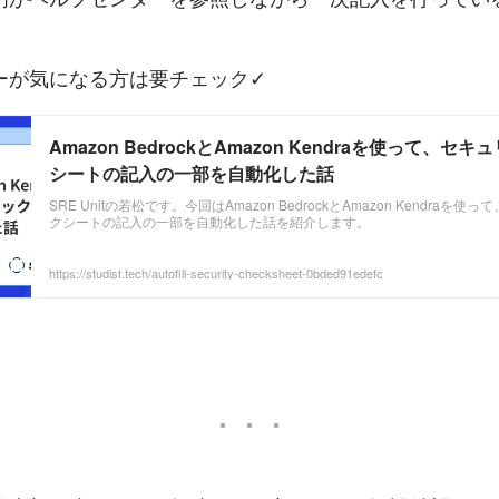
ーが気になる方は要チェック✓
Amazon BedrockとAmazon Kendraを使って、
シートの記入の一部を自動化した話
SRE Unitの若松です。今回はAmazon BedrockとAmazon Kendra
クシートの記入の一部を自動化した話を紹介します。
https://studist.tech/autofill-security-checksheet-0bded91edefc