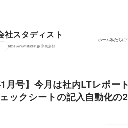
会社スタディスト
ホーム
私たちに
ー
https://www.studist.jp
東京都
4年1月号】今月は社内LTレポー
ェックシートの記入自動化の