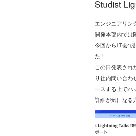
Studist 
エンジニアリン
開発本部内では
今回からLT会
た！
この日発表され
り社内問い合わ
ースする上でハマ
詳細が気になる