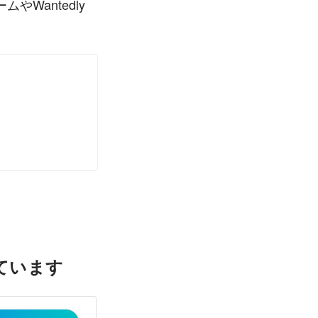
antedly 
ています