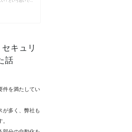
しい！という思いで、
って、セキュリ
た話
要件を満たしてい
スが多く、弊社も
す。
る部分の自動化を