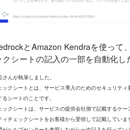
ういうことを考えたり、取り組んでいる人がいるよ、というのを知ってほ
公開できる範囲でご紹介します。
https://studist.tech/studist-lightning-talks-89-8c40237f292c
BedrockとAmazon Kendraを使
ックシートの記入の一部を自動化し
若松さんが執筆しました。
ェックシートとは、サービス導入のためのセキュリティ
するシートのことです。
ェックシートは、サービスの提供会社側で記載するケー
ティチェックシートをお客様から受領して記載していま
門がヘルプセンターを参照しながら一次記入を行ってい