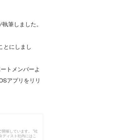
が執筆しました。
ことにしまし
ポートメンバーよ
OSアプリをリリ
隔週で開催しています。 "社
タディスト社内にはこ