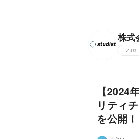
株式
フォロ
【202
リティチ
を公開！