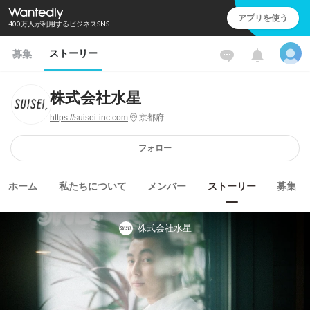
アプリを使う
400万人が利用するビジネスSNS
ストーリー
募集
株式会社水星
https://suisei-inc.com
京都府
フォロー
ホーム
私たちについて
メンバー
ストーリー
募集
株式会社水星