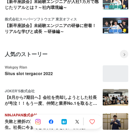
【新卒座談会】未経験エンジニアが入社1カ月で感
じたリアルとは？～社内環境編～
株式会社スーパーソフトウエア 東京オフィス
【新卒座談会】未経験エンジニアの研修に密着！
リアルな学びと成長 ～研修編～
人気のストーリー
Wakgoy Rian
Situs slot tergacor 2022
JOKER'S株式会社
【8月から7期目へ】会社を売却しようとした社長
が号泣！！もう一度、仲間と業界No.1を取ると決
めた話
NINJAPAN株式会社
失敗と挫折の連続から這い上がり続ける壮絶な人
生。社長に今までとこれからを聞いてみた。