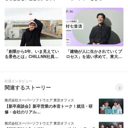
マネージャーが語るホテルスタ
SHE,ブランド第二章をつくる｜
ートアップで働く理由と勝算
岸えりな
「創業から5年、いま見えてい
「建物が人に生かされていくプ
る景色とは」CHILLNN社員イ
ロセス」を追い求めて、東大建
ンタビューNo.6_CEO・CTO／
築学科・設計事務所出身が水星
永田諒
で描く、人の営みと共に変わる
ホテルの新たな形
社員インタビュー
関連するストーリー
株式会社スーパーソフトウエア 東京オフィス
【新卒座談会】新卒営業の本音トーク！就活・研
修・会社のリアル…
株式会社スーパーソフトウエア 東京オフィス