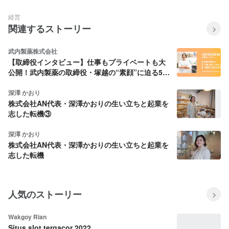
インテリジェンスの観点から捉え、”現実
的な問題解決”を提示し「実行」します。
経営
また、常にリーダーシップの観点からア
関連するストーリー
クションプランを立案し、すべての
「人」のモチベーションを高くし、中長
期的な企業価値向上につながる「企業文
武内製薬株式会社
化の変革」を目指します。 ５．経営ノウ
【取締役インタビュー】仕事もプライベートも大
ハウの形式知化、システム化と、これら
公開！武内製薬の取締役・塚越の“素顔”に迫る50
の海外展開 当社には「プロ経営者」が培
の質問
ってきた経営ノウハウがあります。当社
深澤 かおり
では、より大きな社会的なインパクトを
株式会社AN代表・深澤かおりの生い立ちと起業を
出すために、当社が有する当該ノウハウ
志した転機③
の形式知化とシステム化を進めていま
す。また、これらを多言語化し、多くの
国々の中小企業等のクライアント企業様
深澤 かおり
に対しても展開できるように海外展開を
株式会社AN代表・深澤かおりの生い立ちと起業を
進めてまいります。
志した転機
人気のストーリー
Wakgoy Rian
Situs slot tergacor 2022