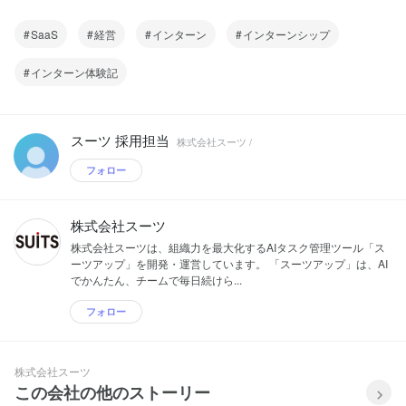
化」して、全社でPDCAサイクルを効率
的に回すことができるようにします。
SaaS
経営
インターン
【事業概要】 １．経営支援クラウド事業
インターンシップ
２．経営支援事業 （１）経営コンサルテ
ィング （２）人材投入（ハンズオン）型
インターン体験記
経営支援 （３）企業再生 ２．投資銀行
事業 （１）Ｍ＆Ａアドバイザリー
（２）フィナンシャル・アドバイザリー
（３）敵対的買収防衛コンサルティング
スーツ 採用担当
株式会社スーツ /
【コンセプト】 １．プロ経営者による企
業価値向上 当社の「プロ経営者」が、最
フォロー
先端の法律、会計及びマーケティングな
ど経営ノウハウを駆使し、企業価値向上
の最大化を行います。「プロ経営者」と
株式会社スーツ
は、会社経営に関する知識があることは
もちろん、”修羅場の経験”があり、人間
株式会社スーツは、組織力を最大化するAIタスク管理ツール「ス
力に優れ、リーダーシップを発揮し、ス
ーツアップ」を開発・運営しています。 「スーツアップ」は、AI
テークホルダー全てに影響力を与え、企
でかんたん、チームで毎日続けら...
業価値向上を果たすことができる人物の
ことをいいます。 ２．中小企業等の生産
フォロー
性の改善 資本主義が始まって以来、一部
の巨大資本が富の大半を所有していま
す。しかし、ほとんどの一般人が中小企
株式会社スーツ
業等で働いている以上、中小企業等の経
この会社の他のストーリー
営レベルの向上や付加価値額の向上が、