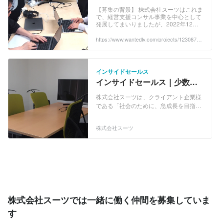
キルを身につける - 株式会社ス
【募集の背景】 株式会社スーツはこれま
で、経営支援コンサル事業を中心として
ーツのその他の採用 -
発展してまいりましたが、2022年12月
Wantedly
１日に新会社を設立し、こ...
https://www.wantedly.com/projects/1230878?
post_id=999694&post_location=in_content
インサイドセールス
インサイドセールス｜少数精
鋭チームでリーダー職も目指
株式会社スーツは、クライアント企業様
せる！
である「社会のために、急成長を目指
す、企業価値評価が時価総額100億円以
下の中堅企業・中小企業・小規模事業
株式会社スーツ
者」（ベンチャー企業含む。上場企業か
未上場企業か・業種業態・成長ステージ
問わず。以下「中小企業等」といいま
す。）に対して、経営支援クラウド事業
や経営支援事業などを展開しています。
主力サービスの経営支援クラウド「Suit
UP」（スーツアップ）は中小企業の組織
力をアップする全社タスク管理ツールで
株式会社スーツでは一緒に働く仲間を募集していま
す。「Suit UP」は個人・部署・経営など
す
会社に関する全てのタスクを「見える