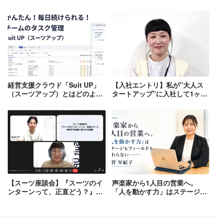
多くの人々の「幸せ」に直結する大きな
テーマです。日本においても、企業数に
占める割合がわずか0.3％の大企業が付加
価値額全体の47.1％を生み出すものの、
中小企業等の従業者は全従事者の約70％
もあり、中小企業等の生産性の改善が急
務です。当社は、クライアント企業様で
ある中小企業等に対して、当社が培った
経営ノウハウを移植し、生産性の向上を
目指します。 ３．企業の成長は人の成
経営支援クラウド「Suit UP」
【入社エントリ】私が”大人ス
長、企業の再生は人の再生 当社の「経営
（スーツアップ）とはどのよう
タートアップ”に入社して1ヶ月
支援」は財務面の支援にとどまらず、売
なツールなのかを改めてご紹介
が経ち感じること
上・利益を増大し、雇用や取引を拡大す
します！
るというビジネスモデルの構築を目標と
しています。そのためには、全社一丸と
なってお客様や商品・サービスと本気で
向き合うことが必要なため、社員の情
熱・モチベーションなど前向きなエネル
ギーの回復が不可欠です。「経営支援」
を通じて、企業に関わる「人」の成長と
再生を目指します。 ４．インテリジェン
【スーツ座談会】『スーツのイ
声楽家から1人目の営業へ。
ス × リーダーシップ 「人」を置き去りに
ンターンって、正直どう？』期
「人を動かす力」はステージも
した経営戦略では「実行」されません。
待する役割と得られる経験
フィールドも変わらない——志
当社では”机上の空論”ではなく、人間臭
賀 早紀子
い”サラリーマンの特性”や”経営の力学”を