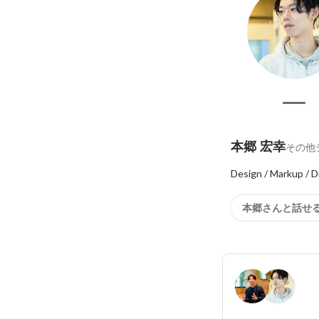
本郷 宏幸
その他
本郷さんと話せ