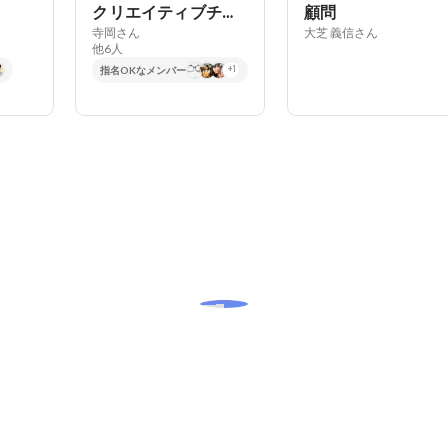
クリエイティブチーム
顧問
寺岡さん
大芝 義信さん
他6人
指名OKなメンバー
+1