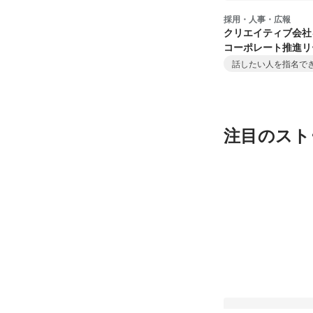
採用・人事・広報
クリエイティブ会社
コーポレート推進リ
報・採用・組織
話したい人を指名で
注目のスト