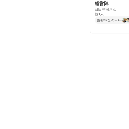
経営陣
臼田 聖司さん
他1人
指名OKなメンバー