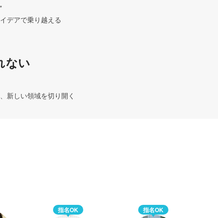


イデアで乗り越える
れない
、新しい領域を切り開く
指名OK
指名OK