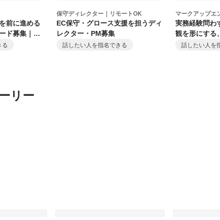
保守ディレクター｜リモートOK
マークアップエ
を前に進める
EC保守・グロース支援を担うディ
実務経験問わ
ード募集｜広
レクター・PM募集
観を形にする
ジニア募集
きる
話したい人を指名できる
話したい人を
ーリー