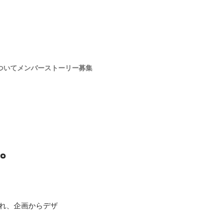
ついて
メンバー
ストーリー
募集
。
され、企画からデザ