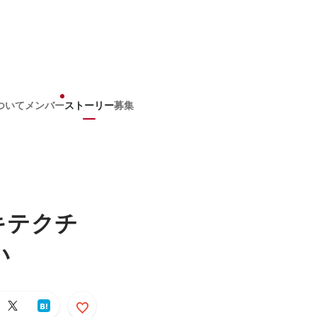
ついて
メンバー
ストーリー
募集
キテクチ
い