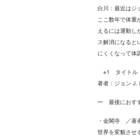
白川：最近はジ
ここ数年で体重
えるには運動し
ス解消になると
にくくなって体
　※1　タイト
著者：ジョン J.
ー　最後におす
・金閣寺　／著
世界を変貌させ