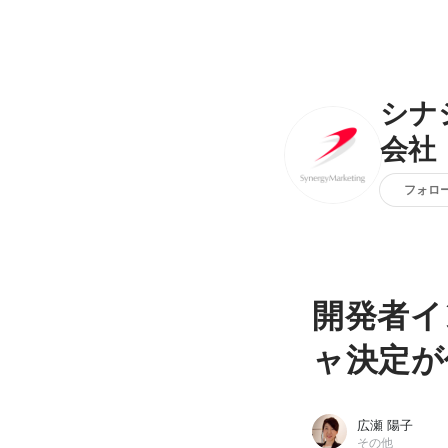
シナ
会社
フォロ
開発者イ
ャ決定が
広瀬 陽子
その他