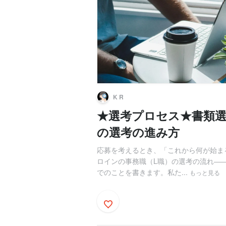
K R
★選考プロセス★書類
の選考の進み方
応募を考えるとき、「これから何が始ま
ロインの事務職（L職）の選考の流れ―
でのことを書きます。私た...
もっと見る