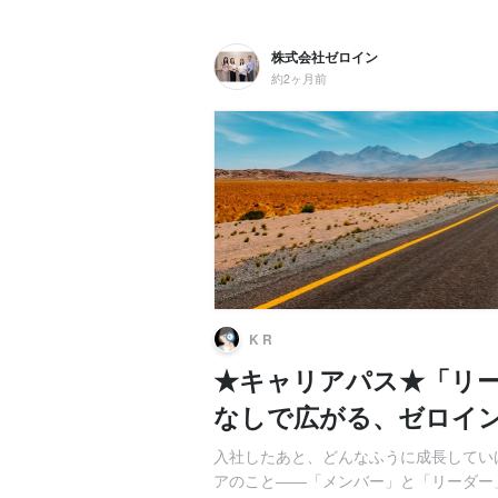
株式会社ゼロイン
約2ヶ月前
K R
★キャリアパス★「リ
なしで広がる、ゼロイ
入社したあと、どんなふうに成長してい
アのこと――「メンバー」と「リーダー