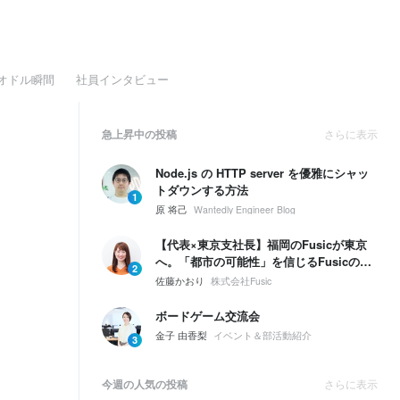
オドル瞬間
社員インタビュー
急上昇中の投稿
さらに表示
Node.js の HTTP server を優雅にシャッ
トダウンする方法
1
原 将己
Wantedly Engineer Blog
【代表×東京支社長】福岡のFusicが東京
へ。「都市の可能性」を信じるFusicの、
2
次の一手とは。
佐藤かおり
株式会社Fusic
ボードゲーム交流会
金子 由香梨
イベント＆部活動紹介
3
今週の人気の投稿
さらに表示