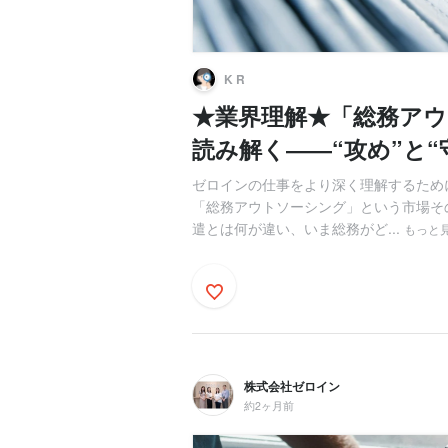
K R
★業界理解★「総務ア
読み解く――“攻め”と“
ゼロインの仕事をより深く理解するため
「総務アウトソーシング」という市場そ
遣とは何が違い、いま総務がど...
もっと
株式会社ゼロイン
約2ヶ月前