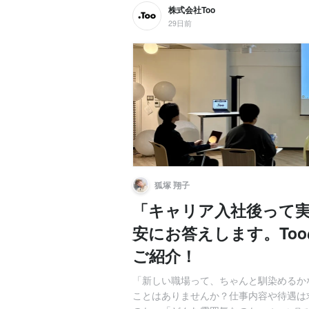
株式会社Too
29日前
狐塚 翔子
「キャリア入社後って
安にお答えします。To
ご紹介！
「新しい職場って、ちゃんと馴染めるか
ことはありませんか？仕事内容や待遇は