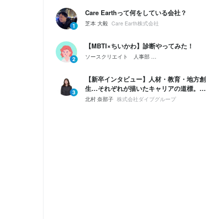
Care Earthって何をしている会社？
芝本 大毅
Care Earth株式会社
1
【MBTI×ちいかわ】診断やってみた！
ソースクリエイト 人事部
会社紹介｜ソースクリエイ
2
【新卒インタビュー】人材・教育・地方創
生…それぞれが描いたキャリアの道標。僕
3
たちが「ダイブ」を選んだ理由
北村 奈那子
株式会社ダイブグループ