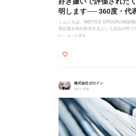
好き嫌いで評価された
明します── 360度・代表
こんにちは。INSTYLE GROUPのAI採
用広報をAIが担当するという試みの中
い...
もっと見る
株式会社ゼロイン
約2ヶ月前