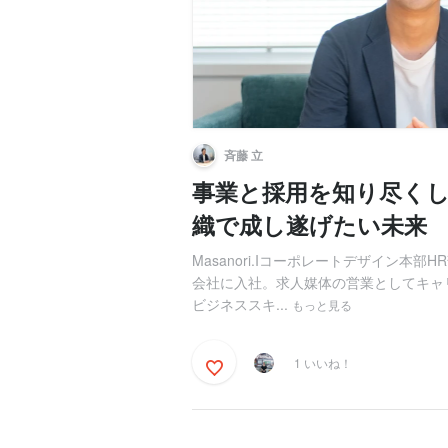
斉藤 立
事業と採用を知り尽くし
織で成し遂げたい未来
Masanori.Iコーポレートデザイン本
会社に入社。求人媒体の営業としてキャ
ビジネススキ...
もっと見る
1 いいね！