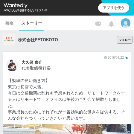
アプリを使う
400万人が利用するビジネスSNS
ストーリー
募集
株式会社PETOKOTO
フォロー
2018/01/22
大久保 泰介
代表取締役社長
【効率の良い働き方】
東京は初雪で大雪。
今日は交通機関の乱れも予想されるため、リモートワークをす
る人はリモートで、オフィスは午後の全社会で解散としまし
た。
事業成長のためにそれぞれが一番効果的な働きを提供する、そ
んな会社をつくっていきたいと思います。