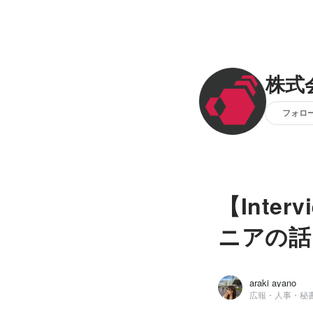
株式会
フォロ
【Inte
ニアの話
araki ayano
広報・人事・秘