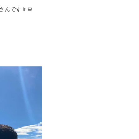
んです👨‍💻