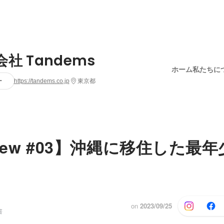
社 Tandems
ホーム
私たちに
ー
https://tandems.co.jp
東京都
rview #03】沖縄に移住した最
on
2023/09/25
書