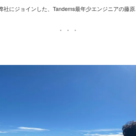
弊社にジョインした、Tandems最年少エンジニアの藤原さ