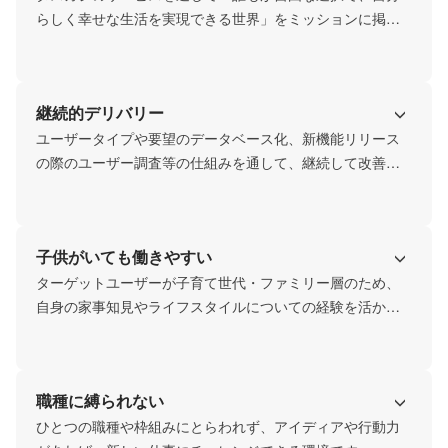
らしく幸せな生活を実現できる世界」をミッションに掲
げ、新たな家事文化をつくることを目指します。
継続的デリバリー
ユーザータイプや要望のデータベース化、新機能リリース
の際のユーザー調査等の仕組みを通して、継続して改善プ
ロセスを回しています。
子供がいても働きやすい
ターゲットユーザーが子育て世代・ファミリー層のため、
自身の家事知見やライフスタイルについての経験を活かし
やすい環境です。

社内のやり取りは原則チャットに記録し、在宅勤務（週1
回、任意の月2回）を導入しています。
職種に縛られない
ひとつの職種や枠組みにとらわれず、アイディアや行動力