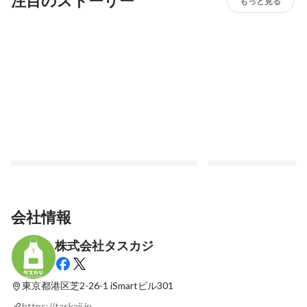
注目のストーリー
もっと見る
会社情報
株式会社タスカジ
【事業紹介】タスカジの法人向け事業を知
【メンバー紹介】 タ
っていますか？
からより多くの家庭へ
東京都港区芝2-26-1
iSmartビル301
最新順で表示
最新順で表示
https://taskaji.jp